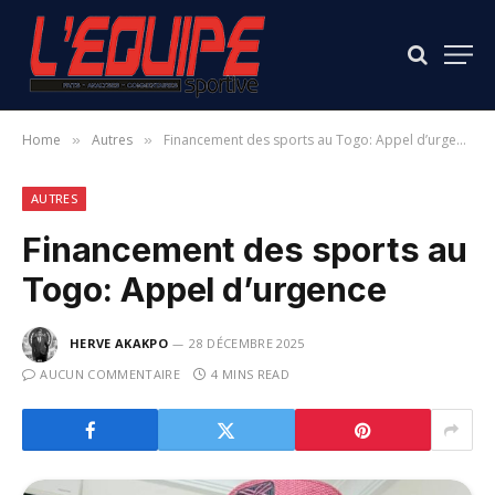
Home
Autres
Financement des sports au Togo: Appel d’urgence
»
»
AUTRES
Financement des sports au
Togo: Appel d’urgence
HERVE AKAKPO
28 DÉCEMBRE 2025
AUCUN COMMENTAIRE
4 MINS READ