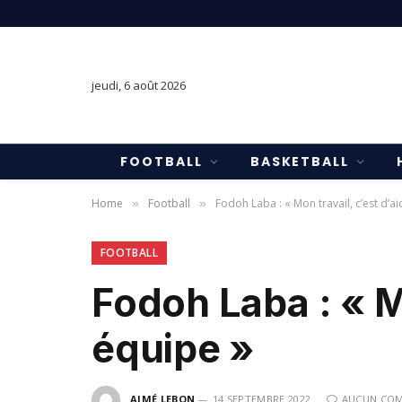
jeudi, 6 août 2026
FOOTBALL
BASKETBALL
Home
Football
Fodoh Laba : « Mon travail, c’est d’
»
»
FOOTBALL
Fodoh Laba : « M
équipe »
AIMÉ LEBON
14 SEPTEMBRE 2022
AUCUN COM