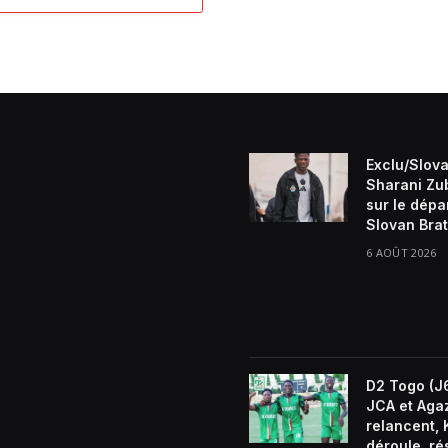
Exclu/Slova
Sharani Zu
sur le dépa
Slovan Brat
6 AOÛT 2026
D2 Togo (J6
JCA et Aga
relancent, 
déroule, ré