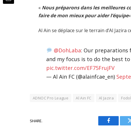
«
Nous préparons dans les meilleures co
faire de mon mieux pour aider l’équipe
«
Al Ain se déplace sur le terrain d’Al Jazir
@DohLaba
: Our preparations 
and my focus is to do the best t
pic.twitter.com/EF75FrujFV
— Al Ain FC (@alainfcae_en)
Septe
ADNOC Pro League
Al Ain FC
Al Jazira
Fodo
SHARE.
Facebook