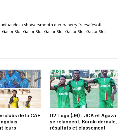
bantuandesa
showersmooth
damoaberry
freesafesoft
t Gacor
Slot Gacor
Slot Gacor
Slot Gacor
Slot Gacor
Slot
erclubs de la CAF
D2 Togo (J6) : JCA et Agaza
 togolais
se relancent, Koroki déroule,
t leurs
résultats et classement