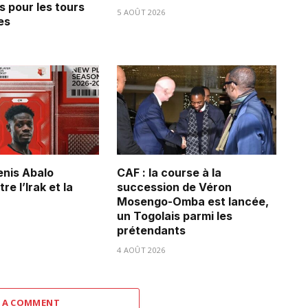
s pour les tours
5 AOÛT 2026
es
Denis Abalo
CAF : la course à la
re l’Irak et la
succession de Véron
Mosengo-Omba est lancée,
un Togolais parmi les
prétendants
4 AOÛT 2026
 A COMMENT