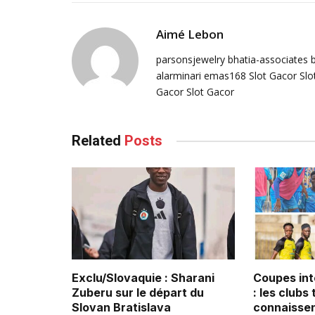
Aimé Lebon
parsonsjewelry
bhatia-associates
alarminari
emas168
Slot Gacor
Slo
Gacor
Slot Gacor
Related
Posts
Exclu/Slovaquie : Sharani
Coupes int
Zuberu sur le départ du
: les clubs
Slovan Bratislava
connaissen