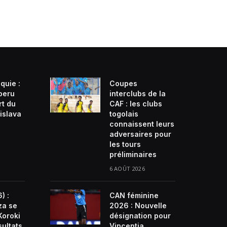
quie :
Coupes
beru
interclubs de la
rt du
CAF : les clubs
islava
togolais
connaissent leurs
adversaires pour
les tours
préliminaires
6 AOÛT 2026
) :
CAN féminine
za se
2026 : Nouvelle
Koroki
désignation pour
sultats
Vincentia