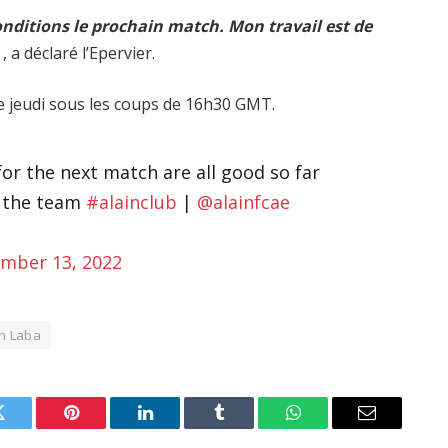
nditions le prochain match. Mon travail est de
 , a déclaré l’Epervier.
a ce jeudi sous les coups de 16h30 GMT.
for the next match are all good so far
o the team
#alainclub
|
@alainfcae
mber 13, 2022
h Laba
Twitter
Pinterest
LinkedIn
Tumblr
WhatsApp
Email