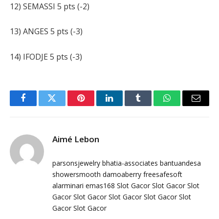
12) SEMASSI 5 pts (-2)
13) ANGES 5 pts (-3)
14) IFODJE 5 pts (-3)
Facebook
Twitter
Pinterest
LinkedIn
Tumblr
WhatsApp
Email
Aimé Lebon
parsonsjewelry
bhatia-associates
bantuandesa
showersmooth
damoaberry
freesafesoft
alarminari
emas168
Slot Gacor
Slot Gacor
Slot
Gacor
Slot Gacor
Slot Gacor
Slot Gacor
Slot
Gacor
Slot Gacor