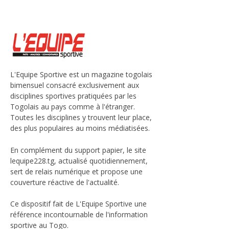
L'Equipe Sportive est un magazine togolais
bimensuel consacré exclusivement aux
disciplines sportives pratiquées par les
Togolais au pays comme à l'étranger.
Toutes les disciplines y trouvent leur place,
des plus populaires au moins médiatisées.
En complément du support papier, le site
lequipe228.tg, actualisé quotidiennement,
sert de relais numérique et propose une
couverture réactive de l'actualité.
Ce dispositif fait de L'Equipe Sportive une
référence incontournable de l'information
sportive au Togo.