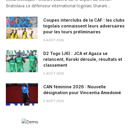
Bratislava Le défenseur international togolais Sharani…
Coupes interclubs de la CAF : les clubs
togolais connaissent leurs adversaires
pour les tours préliminaires
6 AOÛT 2026
D2 Togo (J6) : JCA et Agaza se
relancent, Koroki déroule, résultats et
classement
5 AOÛT 2026
CAN féminine 2026 : Nouvelle
désignation pour Vincentia Amedomé
5 AOÛT 2026