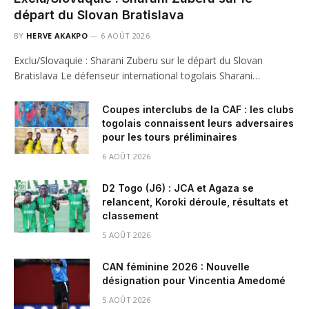
départ du Slovan Bratislava
BY
HERVE AKAKPO
6 AOÛT 2026
Exclu/Slovaquie : Sharani Zuberu sur le départ du Slovan
Bratislava Le défenseur international togolais Sharani…
Coupes interclubs de la CAF : les clubs
togolais connaissent leurs adversaires
pour les tours préliminaires
6 AOÛT 2026
D2 Togo (J6) : JCA et Agaza se
relancent, Koroki déroule, résultats et
classement
5 AOÛT 2026
CAN féminine 2026 : Nouvelle
désignation pour Vincentia Amedomé
5 AOÛT 2026