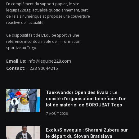
En complément du support papier, le site
lequipe228.tg, actualisé quotidiennement, sert
de relais numérique et propose une couverture
réactive de l'actualité.
Ce dispositif fait de L'Equipe Sportive une
référence incontournable de l'information
sportive au Togo.
Email Us:
info@lequipe228.com
Contact:
+228 90044215
Taekwondo/ Open des Evala : Le
comité d’organisation bénéficie d’un
lot de matériel de SOROUBAT Togo
7 AOÛT 2026
Exclu/Slovaquie : Sharani Zuberu sur
le départ du Slovan Bratislava