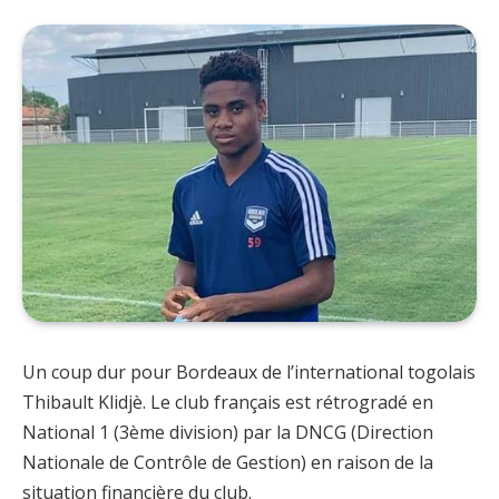
Un coup dur pour Bordeaux de l’international togolais
Thibault Klidjè. Le club français est rétrogradé en
National 1 (3ème division) par la DNCG (Direction
Nationale de Contrôle de Gestion) en raison de la
situation financière du club.