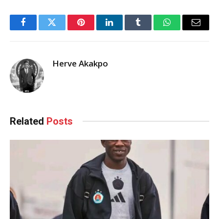
Facebook
Twitter
Pinterest
LinkedIn
Tumblr
WhatsApp
Email
Herve Akakpo
Related
Posts