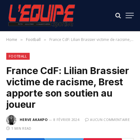
Home
Football
France CdF: Lilian Brassier victime de racisme, Brest apporte son soutien au joueur
»
»
FOOTBALL
France CdF: Lilian Brassier
victime de racisme, Brest
apporte son soutien au
joueur
HERVE AKAKPO
8 FÉVRIER 2024
AUCUN COMMENTAIRE
1 MIN READ