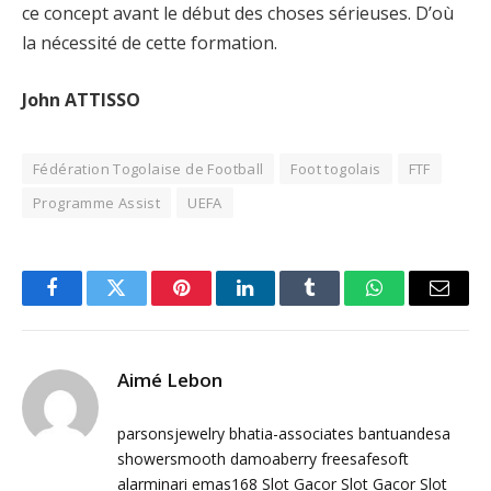
ce concept avant le début des choses sérieuses. D’où
la nécessité de cette formation.
John ATTISSO
Fédération Togolaise de Football
Foot togolais
FTF
Programme Assist
UEFA
Facebook
Twitter
Pinterest
LinkedIn
Tumblr
WhatsApp
Email
Aimé Lebon
parsonsjewelry
bhatia-associates
bantuandesa
showersmooth
damoaberry
freesafesoft
alarminari
emas168
Slot Gacor
Slot Gacor
Slot