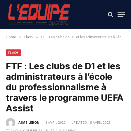
Home
Flash
FTF : Les clubs de D1 et les administrateurs à l’école du professionnalisme à travers le programme UEFA Assist
»
»
FLASH
FTF : Les clubs de D1 et les
administrateurs à l’école
du professionnalisme à
travers le programme UEFA
Assist
AIMÉ LEBON
5 AVRIL 2022
UPDATED:
5 AVRIL 2022
AUCUN COMMENTAIRE
2 MINS READ