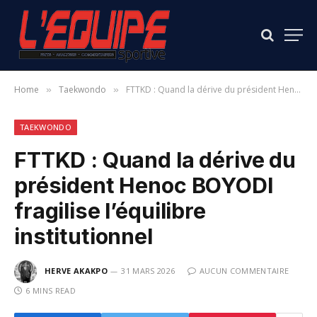
Home
Taekwondo
FTTKD : Quand la dérive du président Henoc BOYODI fragilise l’équilibre institutionnel
»
»
TAEKWONDO
FTTKD : Quand la dérive du
président Henoc BOYODI
fragilise l’équilibre
institutionnel
HERVE AKAKPO
31 MARS 2026
AUCUN COMMENTAIRE
6 MINS READ