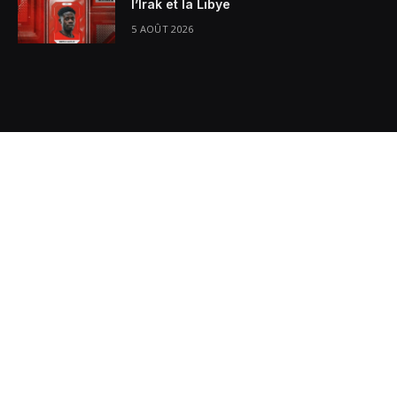
l’Irak et la Libye
5 AOÛT 2026