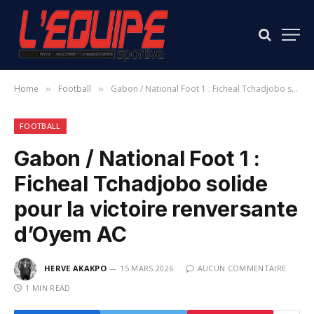
Home
Football
Gabon / National Foot 1 : Ficheal Tchadjobo solide pour la victoire renversante d’Oyem AC
»
»
FOOTBALL
Gabon / National Foot 1 :
Ficheal Tchadjobo solide
pour la victoire renversante
d’Oyem AC
HERVE AKAKPO
15 MARS 2026
AUCUN COMMENTAIRE
1 MIN READ