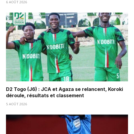
6 AOÛT 2026
D2 Togo (J6) : JCA et Agaza se relancent, Koroki
déroule, résultats et classement
5 AOÛT 2026