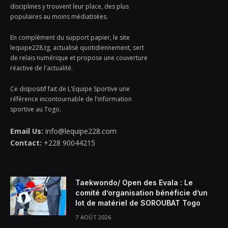
disciplines y trouvent leur place, des plus
populaires au moins médiatisées.
En complément du support papier, le site
lequipe228.tg, actualisé quotidiennement, sert
de relais numérique et propose une couverture
réactive de l'actualité.
Ce dispositif fait de L'Equipe Sportive une
référence incontournable de l'information
sportive au Togo.
Email Us:
info@lequipe228.com
Contact:
+228 90044215
Taekwondo/ Open des Evala : Le
comité d’organisation bénéficie d’un
lot de matériel de SOROUBAT Togo
7 AOÛT 2026