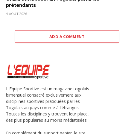
prétendants
4 AOÛT 2026
ADD A COMMENT
L'Equipe Sportive est un magazine togolais
bimensuel consacré exclusivement aux
disciplines sportives pratiquées par les
Togolais au pays comme à l'étranger.
Toutes les disciplines y trouvent leur place,
des plus populaires au moins médiatisées.
En complément du support papier, le site