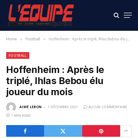
Home
Football
Hoffenheim : Après le triplé, Ihlas Bebou élu joueur du mois
»
»
FOOTBALL
Hoffenheim : Après le
triplé, Ihlas Bebou élu
joueur du mois
AIMÉ LEBON
1 DÉCEMBRE 2021
AUCUN COMMENTAIRE
1 MIN READ