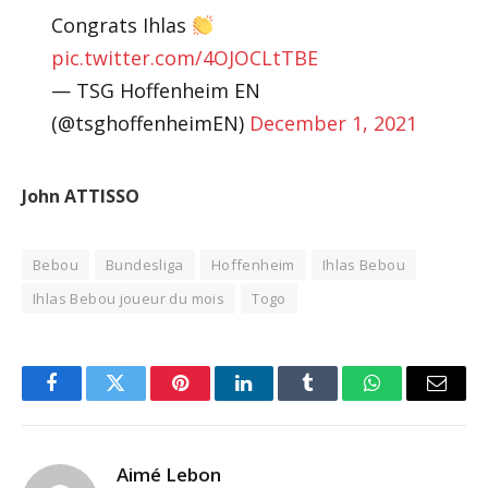
Congrats Ihlas
pic.twitter.com/4OJOCLtTBE
— TSG Hoffenheim EN
(@tsghoffenheimEN)
December 1, 2021
John ATTISSO
Bebou
Bundesliga
Hoffenheim
Ihlas Bebou
Ihlas Bebou joueur du mois
Togo
Facebook
Twitter
Pinterest
LinkedIn
Tumblr
WhatsApp
Email
Aimé Lebon