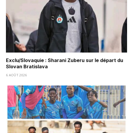
Exclu/Slovaquie : Sharani Zuberu sur le départ du
Slovan Bratislava
6 AOÛT 2026