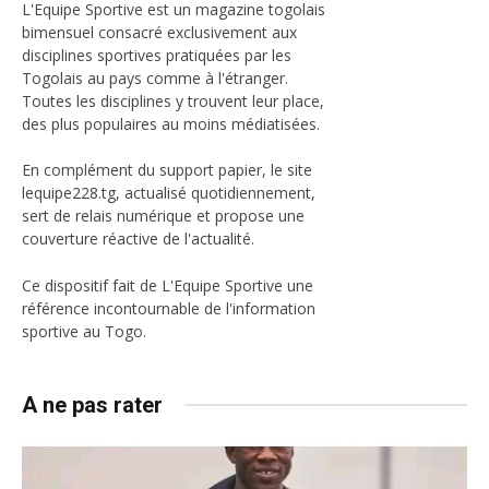
L'Equipe Sportive est un magazine togolais
bimensuel consacré exclusivement aux
disciplines sportives pratiquées par les
Togolais au pays comme à l'étranger.
Toutes les disciplines y trouvent leur place,
des plus populaires au moins médiatisées.
En complément du support papier, le site
lequipe228.tg, actualisé quotidiennement,
sert de relais numérique et propose une
couverture réactive de l'actualité.
Ce dispositif fait de L'Equipe Sportive une
référence incontournable de l'information
sportive au Togo.
A ne pas rater