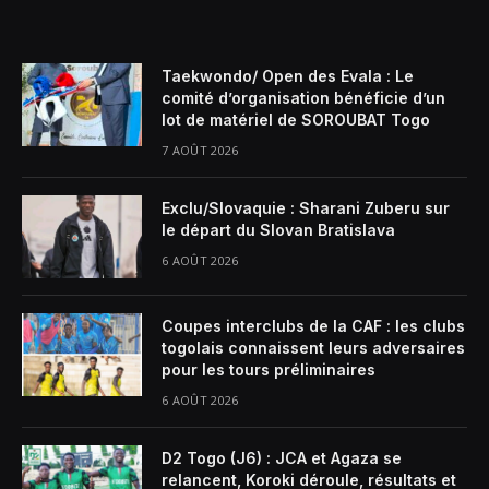
Taekwondo/ Open des Evala : Le
comité d’organisation bénéficie d’un
lot de matériel de SOROUBAT Togo
7 AOÛT 2026
Exclu/Slovaquie : Sharani Zuberu sur
le départ du Slovan Bratislava
6 AOÛT 2026
Coupes interclubs de la CAF : les clubs
togolais connaissent leurs adversaires
pour les tours préliminaires
6 AOÛT 2026
D2 Togo (J6) : JCA et Agaza se
relancent, Koroki déroule, résultats et