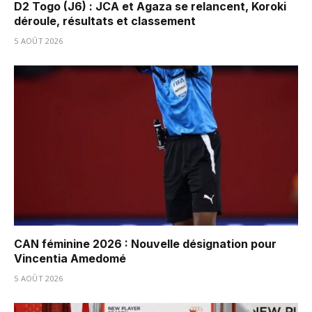
D2 Togo (J6) : JCA et Agaza se relancent, Koroki
déroule, résultats et classement
5 AOÛT 2026
CAN féminine 2026 : Nouvelle désignation pour
Vincentia Amedomé
5 AOÛT 2026