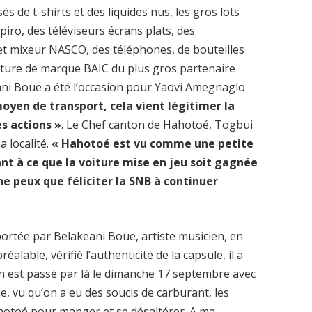
s de t-shirts et des liquides nus, les gros lots
iro, des téléviseurs écrans plats, des
 et mixeur NASCO, des téléphones, de bouteilles
voiture de marque BAIC du plus gros partenaire
ani Boue a été l’occasion pour Yaovi Amegnaglo
oyen de transport, cela vient légitimer la
es actions »
. Le Chef canton de Hahotoé, Togbui
a localité.
« Hahotoé est vu comme une petite
nt à ce que la voiture mise en jeu soit gagnée
ne peux que féliciter la SNB à continuer
mportée par Belakeani Boue, artiste musicien, en
réalable, vérifié l’authenticité de la capsule, il a
On est passé par là le dimanche 17 septembre avec
le, vu qu’on a eu des soucis de carburant, les
ahotoé pour manger et se désaltérer. A ma