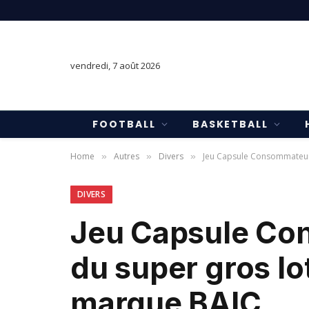
vendredi, 7 août 2026
FOOTBALL
BASKETBALL
Home
Autres
Divers
Jeu Capsule Consommateur 
»
»
»
DIVERS
Jeu Capsule Co
du super gros lo
marque BAIC