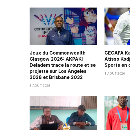
Jeux du Commonwealth
CECAFA Ka
Glasgow 2026: AKPAKI
Atisso Kod
Deladem trace la route et se
Sports en 
projette sur Los Angeles
1 AOÛT 2026
2028 et Brisbane 2032
3 AOÛT 2026