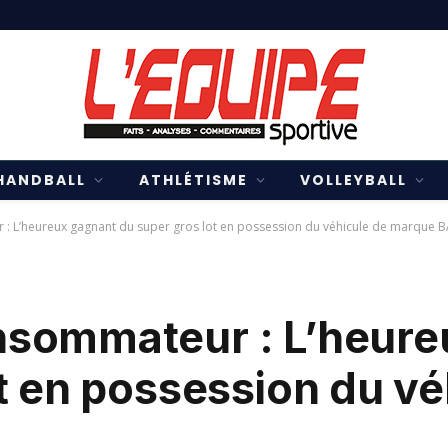
HANDBALL
ATHLÉTISME
VOLLEYBALL
: L’heureux gagnant du super gros lot en possession du véhicule de marque B
nsommateur : L’heure
t en possession du vé