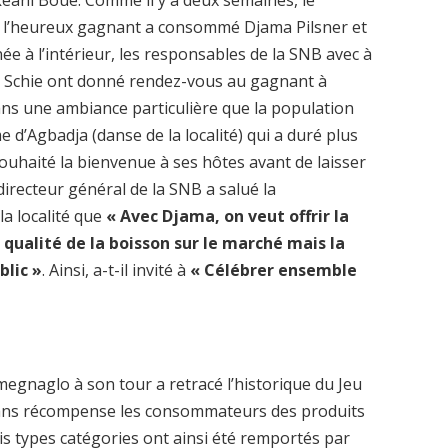
keani Boue. Comme il y a deux semaines, le
ù l’heureux gagnant a consommé Djama Pilsner et
e à l’intérieur, les responsables de la SNB avec à
Van Schie ont donné rendez-vous au gagnant à
t dans une ambiance particulière que la population
me d’Agbadja (danse de la localité) qui a duré plus
ouhaité la bienvenue à ses hôtes avant de laisser
directeur général de la SNB a salué la
la localité que
« Avec Djama, on veut offrir la
 qualité de la boisson sur le marché mais la
blic »
. Ainsi, a-t-il invité à
« Célébrer ensemble
megnaglo à son tour a retracé l’historique du Jeu
 ans récompense les consommateurs des produits
ois types catégories ont ainsi été remportés par