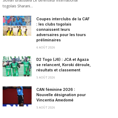
Slovan Bratislava Le défenseur international
togolais Sharani…
Coupes interclubs de la CAF
: les clubs togolais
connaissent leurs
adversaires pour les tours
préliminaires
6 AOÛT 2026
D2 Togo (J6) : JCA et Agaza
se relancent, Koroki déroule,
résultats et classement
5 AOÛT 2026
CAN féminine 2026 :
Nouvelle désignation pour
Vincentia Amedomé
5 AOÛT 2026