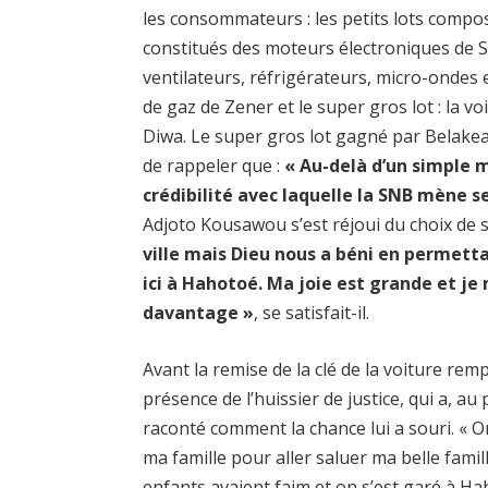
les consommateurs : les petits lots composé
constitués des moteurs électroniques de Sp
ventilateurs, réfrigérateurs, micro-ondes
de gaz de Zener et le super gros lot : la 
Diwa. Le super gros lot gagné par Belake
de rappeler que :
« Au-delà d’un simple m
crédibilité avec laquelle la SNB mène s
Adjoto Kousawou s’est réjoui du choix de s
ville mais Dieu nous a béni en permetta
ici à Hahotoé. Ma joie est grande et je 
davantage »
, se satisfait-il.
Avant la remise de la clé de la voiture re
présence de l’huissier de justice, qui a, au p
raconté comment la chance lui a souri. « 
ma famille pour aller saluer ma belle famil
enfants avaient faim et on s’est garé à H