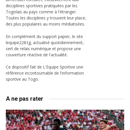
disciplines sportives pratiquées par les
Togolais au pays comme à l'étranger.
Toutes les disciplines y trouvent leur place,
des plus populaires au moins médiatisées.
En complément du support papier, le site
lequipe228.tg, actualisé quotidiennement,
sert de relais numérique et propose une
couverture réactive de l'actualité.
Ce dispositif fait de L'Equipe Sportive une
référence incontournable de l'information
sportive au Togo.
A ne pas rater