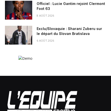
Officiel : Lucie Gantim rejoint Clermont
Foot 63
8 AOÛT 2026
Exclu/Slovaquie : Sharani Zuberu sur
le départ du Slovan Bratislava
6 AOÛT 2026