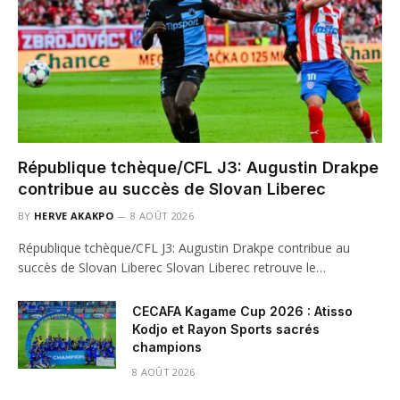
République tchèque/CFL J3: Augustin Drakpe
contribue au succès de Slovan Liberec
BY
HERVE AKAKPO
8 AOÛT 2026
République tchèque/CFL J3: Augustin Drakpe contribue au
succès de Slovan Liberec Slovan Liberec retrouve le…
CECAFA Kagame Cup 2026 : Atisso
Kodjo et Rayon Sports sacrés
champions
8 AOÛT 2026