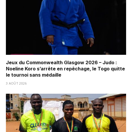
Jeux du Commonwealth Glasgow 2026 – Judo :
Noeline Koro s’arrête en repêchage, le Togo quitte
le tournoi sans médaille
3 AOÛT 2026