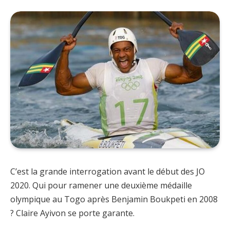
C’est la grande interrogation avant le début des JO
2020. Qui pour ramener une deuxième médaille
olympique au Togo après Benjamin Boukpeti en 2008
? Claire Ayivon se porte garante.