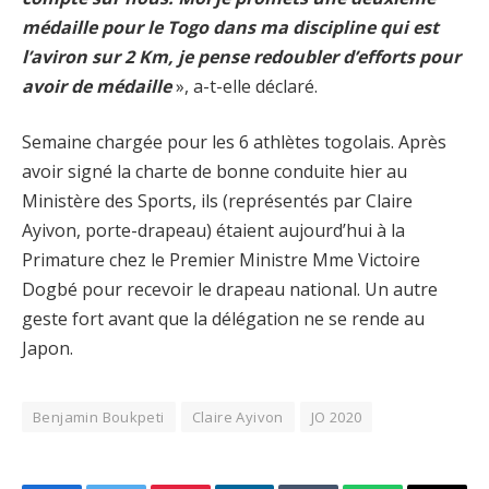
médaille pour le Togo dans ma discipline qui est
l’aviron sur 2 Km, je pense redoubler d’efforts pour
avoir de médaille
», a-t-elle déclaré.
Semaine chargée pour les 6 athlètes togolais. Après
avoir signé la charte de bonne conduite hier au
Ministère des Sports, ils (représentés par Claire
Ayivon, porte-drapeau) étaient aujourd’hui à la
Primature chez le Premier Ministre Mme Victoire
Dogbé pour recevoir le drapeau national. Un autre
geste fort avant que la délégation ne se rende au
Japon.
Benjamin Boukpeti
Claire Ayivon
JO 2020