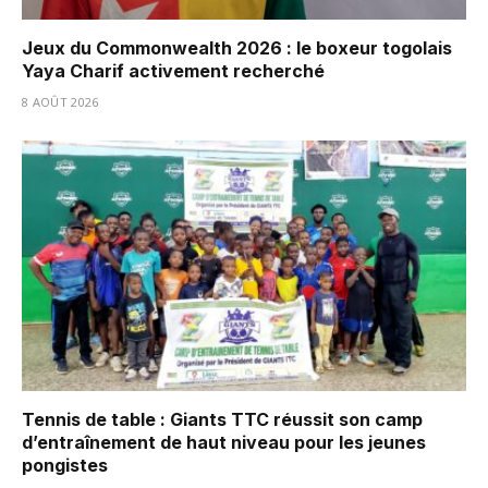
Jeux du Commonwealth 2026 : le boxeur togolais
Yaya Charif activement recherché
8 AOÛT 2026
Tennis de table : Giants TTC réussit son camp
d’entraînement de haut niveau pour les jeunes
pongistes