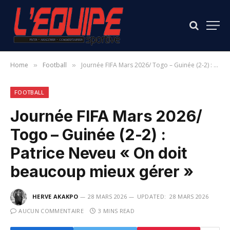
Home
Football
Journée FIFA Mars 2026/ Togo – Guinée (2-2) : Patrice Neveu « On doit beaucoup mieux gérer »
»
»
FOOTBALL
Journée FIFA Mars 2026/
Togo – Guinée (2-2) :
Patrice Neveu « On doit
beaucoup mieux gérer »
HERVE AKAKPO
28 MARS 2026
UPDATED:
28 MARS 2026
AUCUN COMMENTAIRE
3 MINS READ