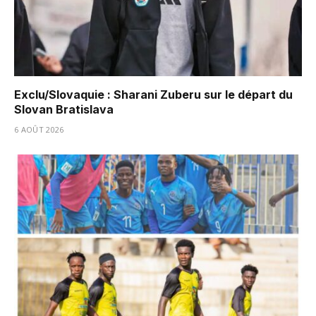
Exclu/Slovaquie : Sharani Zuberu sur le départ du
Slovan Bratislava
6 AOÛT 2026