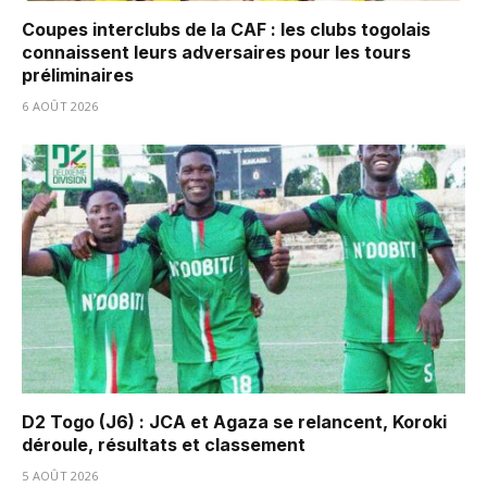
Coupes interclubs de la CAF : les clubs togolais
connaissent leurs adversaires pour les tours
préliminaires
6 AOÛT 2026
D2 Togo (J6) : JCA et Agaza se relancent, Koroki
déroule, résultats et classement
5 AOÛT 2026