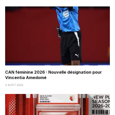
CAN féminine 2026 : Nouvelle désignation pour
Vincentia Amedomé
5 AOÛT 2026