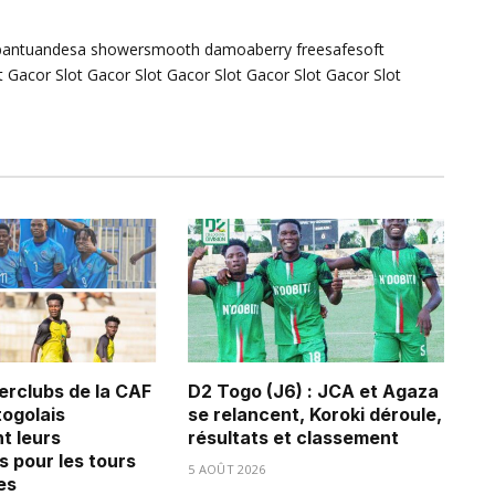
bantuandesa
showersmooth
damoaberry
freesafesoft
t Gacor
Slot Gacor
Slot Gacor
Slot Gacor
Slot Gacor
Slot
erclubs de la CAF
D2 Togo (J6) : JCA et Agaza
 togolais
se relancent, Koroki déroule,
t leurs
résultats et classement
s pour les tours
5 AOÛT 2026
es