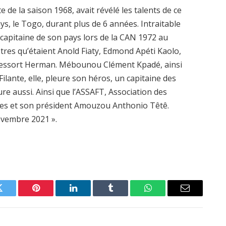
 de la saison 1968, avait révélé les talents de ce
ays, le Togo, durant plus de 6 années. Intraitable
it capitaine de son pays lors de la CAN 1972 au
tres qu’étaient Anold Fiaty, Edmond Apéti Kaolo,
Ressort Herman. Mébounou Clément Kpadé, ainsi
 Filante, elle, pleure son héros, un capitaine des
eure aussi. Ainsi que l’ASSAFT, Association des
es et son président Amouzou Anthonio Têtê.
vembre 2021 ».
Twitter
Pinterest
LinkedIn
Tumblr
WhatsApp
Email