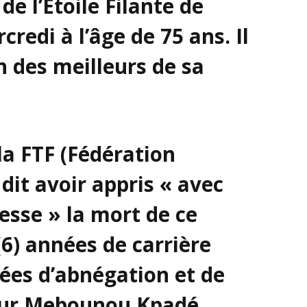
e l’Etoile Filante de
credi à l’âge de 75 ans. Il
un des meilleurs de sa
a FTF (Fédération
 dit avoir appris « avec
tesse » la mort de ce
(6) années de carrière
ées d’abnégation et de
eur Mebounou Kpadé