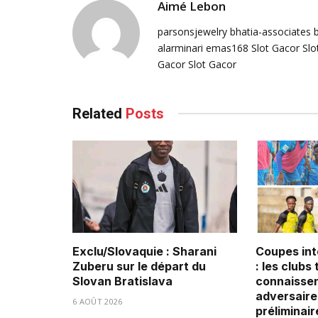
Aimé Lebon
parsonsjewelry
bhatia-associates
alarminari
emas168
Slot Gacor
Slo
Gacor
Slot Gacor
Related
Posts
Exclu/Slovaquie : Sharani
Coupes int
Zuberu sur le départ du
: les clubs
Slovan Bratislava
connaissen
adversaire
6 AOÛT 2026
préliminair