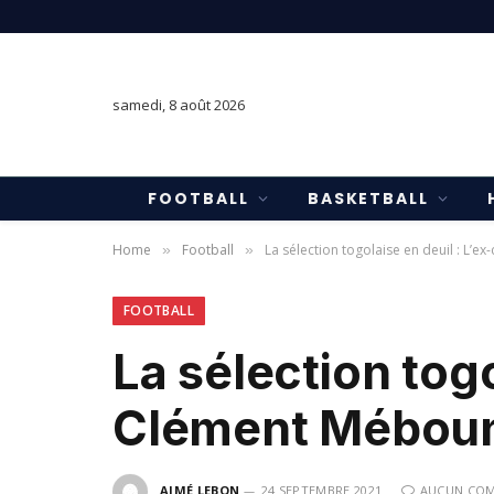
samedi, 8 août 2026
FOOTBALL
BASKETBALL
Home
Football
La sélection togolaise en deuil : L’e
»
»
FOOTBALL
La sélection togo
Clément Mébouno
AIMÉ LEBON
24 SEPTEMBRE 2021
AUCUN COM