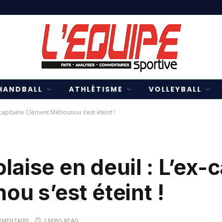
HANDBALL
ATHLÉTISME
VOLLEYBALL
x-capitaine Clément Mébounou s’est éteint !
laise en deuil : L’ex-
u s’est éteint !
MENTAIRE
2 MINS READ