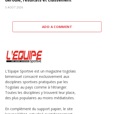
déroule, résultats et classement
5 AOÛT 2026
ADD A COMMENT
L'Equipe Sportive est un magazine togolais
bimensuel consacré exclusivement aux
disciplines sportives pratiquées par les
Togolais au pays comme à l'étranger.
Toutes les disciplines y trouvent leur place,
des plus populaires au moins médiatisées.
En complément du support papier, le site