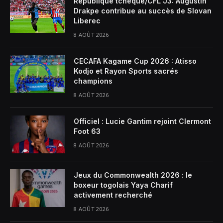
République tchèque/CFL J3: Augustin
Drakpe contribue au succès de Slovan
Liberec
8 AOÛT 2026
CECAFA Kagame Cup 2026 : Atisso
Kodjo et Rayon Sports sacrés
champions
8 AOÛT 2026
Officiel : Lucie Gantim rejoint Clermont
Foot 63
8 AOÛT 2026
Jeux du Commonwealth 2026 : le
boxeur togolais Yaya Charif
activement recherché
8 AOÛT 2026