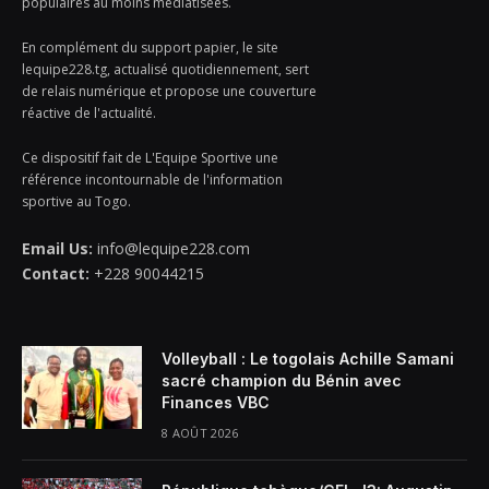
populaires au moins médiatisées.
En complément du support papier, le site
lequipe228.tg, actualisé quotidiennement, sert
de relais numérique et propose une couverture
réactive de l'actualité.
Ce dispositif fait de L'Equipe Sportive une
référence incontournable de l'information
sportive au Togo.
Email Us:
info@lequipe228.com
Contact:
+228 90044215
Volleyball : Le togolais Achille Samani
sacré champion du Bénin avec
Finances VBC
8 AOÛT 2026