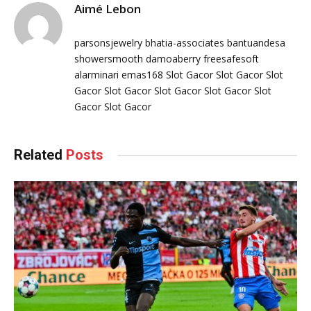
Aimé Lebon
parsonsjewelry
bhatia-associates
bantuandesa
showersmooth
damoaberry
freesafesoft
alarminari
emas168
Slot Gacor
Slot Gacor
Slot
Gacor
Slot Gacor
Slot Gacor
Slot Gacor
Slot
Gacor
Slot Gacor
Related
Posts