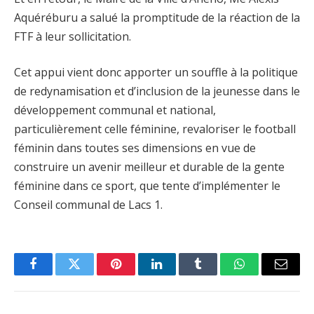
Aquéréburu a salué la promptitude de la réaction de la
FTF à leur sollicitation.
Cet appui vient donc apporter un souffle à la politique
de redynamisation et d’inclusion de la jeunesse dans le
développement communal et national,
particulièrement celle féminine, revaloriser le football
féminin dans toutes ses dimensions en vue de
construire un avenir meilleur et durable de la gente
féminine dans ce sport, que tente d’implémenter le
Conseil communal de Lacs 1.
Facebook
Twitter
Pinterest
LinkedIn
Tumblr
WhatsApp
Email