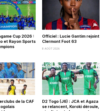
game Cup 2026 :
Officiel : Lucie Gantim rejoint
jo et Rayon Sports
Clermont Foot 63
ampions
8 AOÛT 2026
erclubs de la CAF
D2 Togo (J6) : JCA et Agaza
 togolais
se relancent, Koroki déroule,