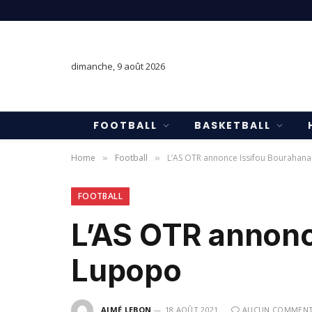
dimanche, 9 août 2026
FOOTBALL
BASKETBALL
Home
Football
L’AS OTR annonce Issifou Bourahana
»
»
FOOTBALL
L’AS OTR annonc
Lupopo
AIMÉ LEBON
18 AOÛT 2021
AUCUN COMMENT