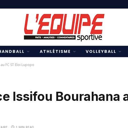
HANDBALL
ATHLÉTISME
VOLLEYBALL
 au FC ST Eloi Lupopo
e Issifou Bourahana a
AIRE
1 MIN READ