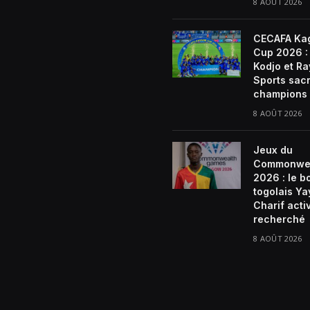
8 AOÛT 2026
CECAFA Ka
Cup 2026 : 
Kodjo et R
Sports sac
champions
8 AOÛT 2026
Jeux du
Commonwe
2026 : le b
togolais Ya
Charif act
recherché
8 AOÛT 2026