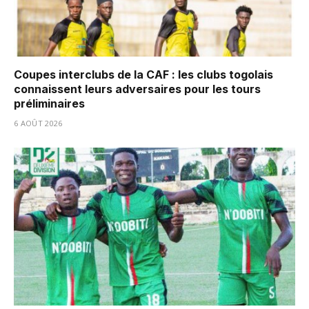
Coupes interclubs de la CAF : les clubs togolais
connaissent leurs adversaires pour les tours
préliminaires
6 AOÛT 2026