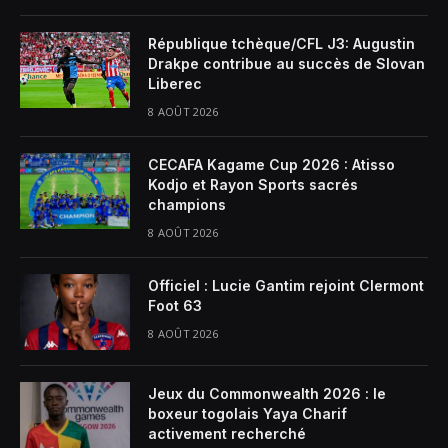
République tchèque/CFL J3: Augustin
Drakpe contribue au succès de Slovan
Liberec
8 AOÛT 2026
CECAFA Kagame Cup 2026 : Atisso
Kodjo et Rayon Sports sacrés
champions
8 AOÛT 2026
Officiel : Lucie Gantim rejoint Clermont
Foot 63
8 AOÛT 2026
Jeux du Commonwealth 2026 : le
boxeur togolais Yaya Charif
activement recherché