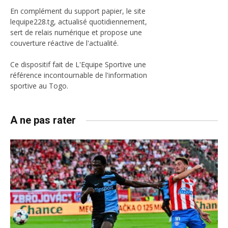
En complément du support papier, le site
lequipe228.tg, actualisé quotidiennement,
sert de relais numérique et propose une
couverture réactive de l'actualité.
Ce dispositif fait de L'Equipe Sportive une
référence incontournable de l'information
sportive au Togo.
A ne pas rater