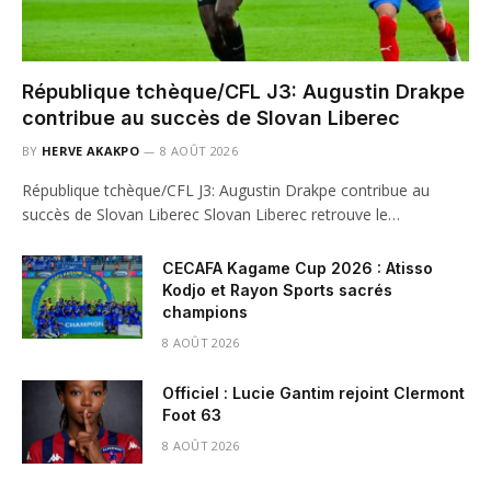
République tchèque/CFL J3: Augustin Drakpe
contribue au succès de Slovan Liberec
BY
HERVE AKAKPO
8 AOÛT 2026
République tchèque/CFL J3: Augustin Drakpe contribue au
succès de Slovan Liberec Slovan Liberec retrouve le…
CECAFA Kagame Cup 2026 : Atisso
Kodjo et Rayon Sports sacrés
champions
8 AOÛT 2026
Officiel : Lucie Gantim rejoint Clermont
Foot 63
8 AOÛT 2026