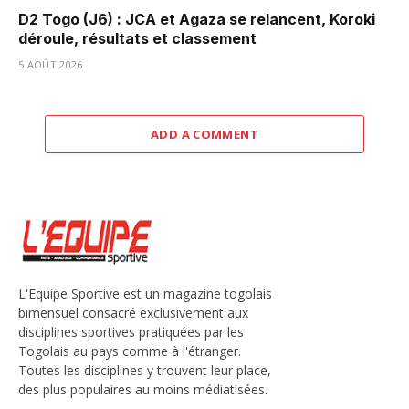
D2 Togo (J6) : JCA et Agaza se relancent, Koroki
déroule, résultats et classement
5 AOÛT 2026
ADD A COMMENT
L'Equipe Sportive est un magazine togolais
bimensuel consacré exclusivement aux
disciplines sportives pratiquées par les
Togolais au pays comme à l'étranger.
Toutes les disciplines y trouvent leur place,
des plus populaires au moins médiatisées.