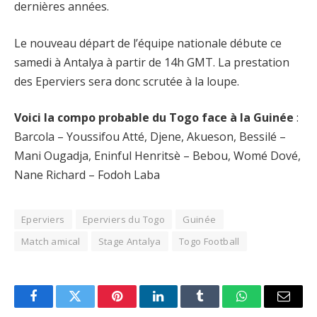
dernières années.
Le nouveau départ de l’équipe nationale débute ce
samedi à Antalya à partir de 14h GMT. La prestation
des Eperviers sera donc scrutée à la loupe.
Voici la compo probable du Togo face à la Guinée
:
Barcola – Youssifou Atté, Djene, Akueson, Bessilé –
Mani Ougadja, Eninful Henritsè – Bebou, Womé Dové,
Nane Richard – Fodoh Laba
Eperviers
Eperviers du Togo
Guinée
Match amical
Stage Antalya
Togo Football
Facebook
Twitter
Pinterest
LinkedIn
Tumblr
WhatsApp
Email