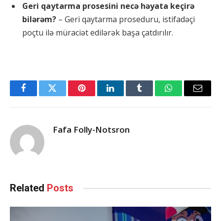
Geri qaytarma prosesini necə həyata keçirə
bilərəm?
– Geri qaytarma proseduru, istifadəçi
poçtu ilə müraciət edilərək başa çatdırılır.
Facebook
Twitter
Pinterest
LinkedIn
Tumblr
WhatsApp
Email
Fafa Folly-Notsron
Related
Posts