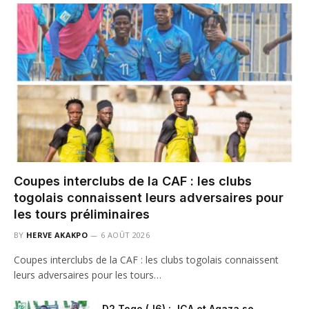
Coupes interclubs de la CAF : les clubs
togolais connaissent leurs adversaires pour
les tours préliminaires
BY
HERVE AKAKPO
6 AOÛT 2026
Coupes interclubs de la CAF : les clubs togolais connaissent
leurs adversaires pour les tours…
D2 Togo (J6) : JCA et Agaza se