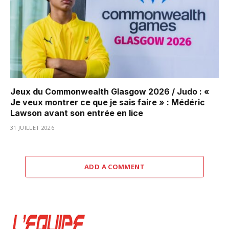
Jeux du Commonwealth Glasgow 2026 / Judo : «
Je veux montrer ce que je sais faire » : Médéric
Lawson avant son entrée en lice
31 JUILLET 2026
ADD A COMMENT