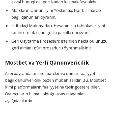
əvvəl hüquqi ekspertizadan keçmək faydalıdır.
Mərclərin Qanuniliyini Yoxlamaq: Hər bir mərclə
bağlı qanunları öyrənin.
İstifadəçi Məlumatları: Hesabınızın təhlükəsizliyini
təmin etmək üçün güclü parolla qoruyun.
Geri Qaytarma Prosesləri: İstənilən halda pulunuzu
geri almaq üçün proseduru öyrənməlisiniz.
Mostbet və Yerli Qanunvericilik
Azerbaycanda online mərclər və qumar fəaliyyəti ilə
bağlı qanunvericilik bəzən mübahisəlidir. Bu, Mostbet
kimi platformaların fəaliyyətinə təsir göstərə bilər.
Oyunçuların bilməli olduğu əsas məqamlar
aşağıdakılardır: