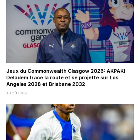
Jeux du Commonwealth Glasgow 2026: AKPAKI
Deladem trace la route et se projette sur Los
Angeles 2028 et Brisbane 2032
3 AOÛT 2026