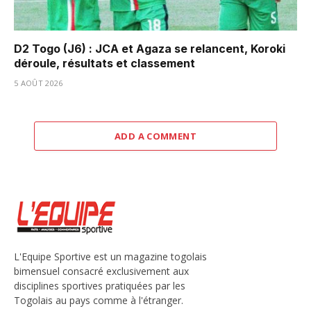
D2 Togo (J6) : JCA et Agaza se relancent, Koroki
déroule, résultats et classement
5 AOÛT 2026
ADD A COMMENT
L'Equipe Sportive est un magazine togolais
bimensuel consacré exclusivement aux
disciplines sportives pratiquées par les
Togolais au pays comme à l'étranger.