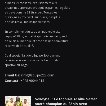
bimensuel consacré exclusivement aux
disciplines sportives pratiquées par les Togolais
au pays comme à l'étranger. Toutes les
disciplines y trouvent leur place, des plus
populaires au moins médiatisées.
En complément du support papier, le site
lequipe228.tg, actualisé quotidiennement, sert
de relais numérique et propose une couverture
réactive de l'actualité.
Ce dispositif fait de L'Equipe Sportive une
référence incontournable de l'information
sportive au Togo.
Email Us:
info@lequipe228.com
Contact:
+228 90044215
Volleyball : Le togolais Achille Samani
sacré champion du Bénin avec