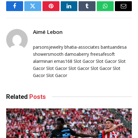
Facebook
Twitter
Pinterest
LinkedIn
Tumblr
WhatsApp
Email
Aimé Lebon
parsonsjewelry
bhatia-associates
bantuandesa
showersmooth
damoaberry
freesafesoft
alarminari
emas168
Slot Gacor
Slot Gacor
Slot
Gacor
Slot Gacor
Slot Gacor
Slot Gacor
Slot
Gacor
Slot Gacor
Related
Posts