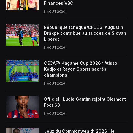
Finances VBC
8 AOÛT 2026
République tchèque/CFL J3: Augustin
Drakpe contribue au succès de Slovan
Liberec
8 AOÛT 2026
CECAFA Kagame Cup 2026 : Atisso
Kodjo et Rayon Sports sacrés
champions
8 AOÛT 2026
Officiel : Lucie Gantim rejoint Clermont
Foot 63
8 AOÛT 2026
Jeux du Commonwealth 2026 : le