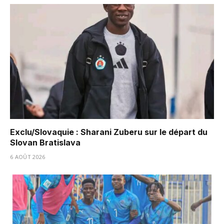
Exclu/Slovaquie : Sharani Zuberu sur le départ du
Slovan Bratislava
6 AOÛT 2026