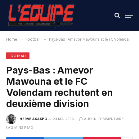
Home
Football
Pays-Bas : Amevor Mawouna et le FC Volendam rechutent en deuxième division
»
»
FOOTBALL
Pays-Bas : Amevor
Mawouna et le FC
Volendam rechutent en
deuxième division
HERVE AKAKPO
24 MAI 2026
AUCUN COMMENTAIRE
2 MINS READ