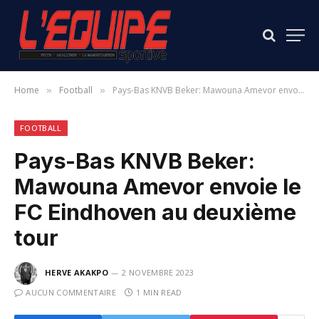
Home
Football
Pays-Bas KNVB Beker: Mawouna Amevor envoie le FC Eindhoven au deuxième tour
»
»
FOOTBALL
Pays-Bas KNVB Beker:
Mawouna Amevor envoie le
FC Eindhoven au deuxième
tour
HERVE AKAKPO
2 NOVEMBRE 2023
AUCUN COMMENTAIRE
1 MIN READ