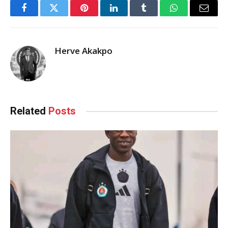
Facebook
Twitter
Pinterest
LinkedIn
Tumblr
WhatsApp
Email
Herve Akakpo
Related
Posts