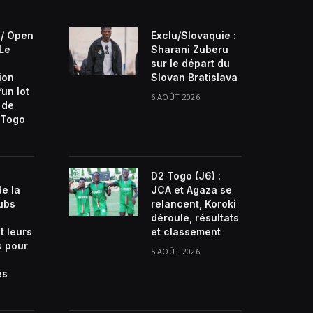
/ Open
Exclu/Slovaquie :
 Le
Sharani Zuberu
sur le départ du
ion
Slovan Bratislava
’un lot
6 AOÛT 2026
 de
Togo
D2 Togo (J6) :
de la
JCA et Agaza se
lubs
relancent, Koroki
déroule, résultats
t leurs
et classement
s pour
5 AOÛT 2026
es