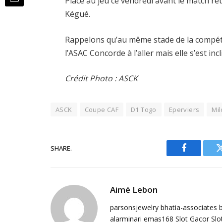
Place au jeu ce vendredi avant le match r
Kégué.
Rappelons qu’au même stade de la compétit
l’ASAC Concorde à l’aller mais elle s’est in
Crédit Photo : ASCK
ASCK
Coupe CAF
D1 Togo
Eperviers
Mil
SHARE.
Facebook
Aimé Lebon
parsonsjewelry
bhatia-associates
alarminari
emas168
Slot Gacor
Slo