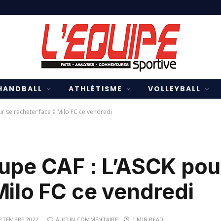
HANDBALL
ATHLÉTISME
VOLLEYBALL
r se racheter face à Milo FC ce vendredi
oupe CAF : L’ASCK pou
Milo FC ce vendredi
EPTEMBRE 2022
AUCUN COMMENTAIRE
1 MIN READ