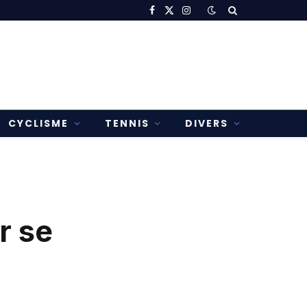
Facebook
X
Instagram
(Twitter)
CYCLISME
TENNIS
DIVERS
r se