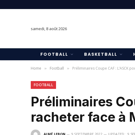
samedi, 8 août 2026
FOOTBALL
BASKETBALL
Home
Football
Préliminaires Coupe CAF : L’ASCK pou
»
»
FOOTBALL
Préliminaires C
racheter face à 
AIMÉ LEBON
9 SEPTEMBRE 2022
UPDATED:
9 S