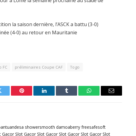
etour à Lomé la semaine prochaine au stade de
ion la saison dernière, l’ASCK a battu (3-0)
clinée (4-0) au retour en Mauritanie
o FC
préliminaires Coupe CAF
Togo
Twitter
Pinterest
LinkedIn
Tumblr
WhatsApp
Email
bantuandesa
showersmooth
damoaberry
freesafesoft
t Gacor
Slot Gacor
Slot Gacor
Slot Gacor
Slot Gacor
Slot