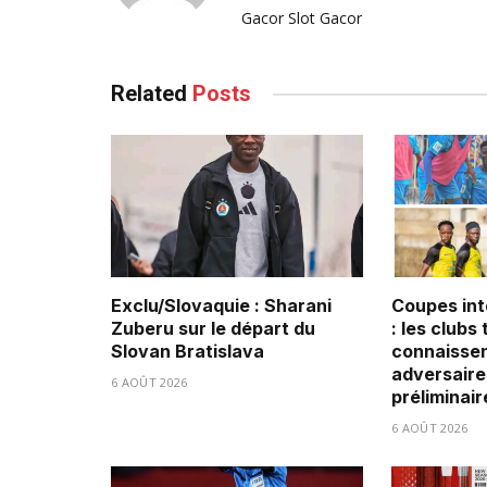
Gacor
Slot Gacor
Related
Posts
Exclu/Slovaquie : Sharani
Coupes int
Zuberu sur le départ du
: les clubs
Slovan Bratislava
connaissen
adversaire
6 AOÛT 2026
préliminair
6 AOÛT 2026