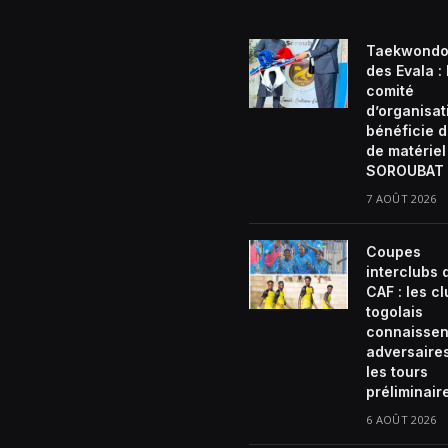
Taekwondo
des Evala :
comité
d’organisat
bénéficie d
de matériel
SOROUBAT 
7 AOÛT 2026
Coupes
interclubs 
CAF : les c
togolais
connaissen
adversaire
les tours
préliminair
6 AOÛT 2026