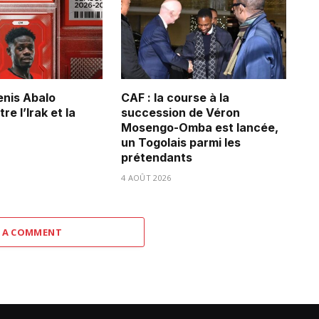
Denis Abalo
CAF : la course à la
re l’Irak et la
succession de Véron
Mosengo-Omba est lancée,
un Togolais parmi les
prétendants
4 AOÛT 2026
 A COMMENT