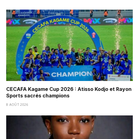
CECAFA Kagame Cup 2026 : Atisso Kodjo et Rayon
Sports sacrés champions
8 AOÛT 2026