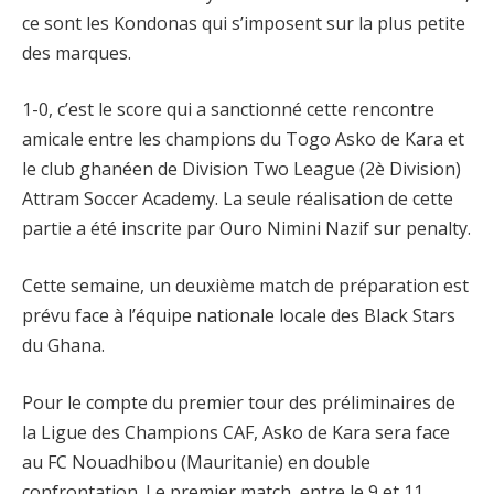
ce sont les Kondonas qui s’imposent sur la plus petite
des marques.
1-0, c’est le score qui a sanctionné cette rencontre
amicale entre les champions du Togo Asko de Kara et
le club ghanéen de Division Two League (2è Division)
Attram Soccer Academy. La seule réalisation de cette
partie a été inscrite par Ouro Nimini Nazif sur penalty.
Cette semaine, un deuxième match de préparation est
prévu face à l’équipe nationale locale des Black Stars
du Ghana.
Pour le compte du premier tour des préliminaires de
la Ligue des Champions CAF, Asko de Kara sera face
au FC Nouadhibou (Mauritanie) en double
confrontation. Le premier match, entre le 9 et 11