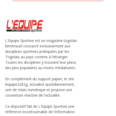
L'Equipe Sportive est un magazine togolais
bimensuel consacré exclusivement aux
disciplines sportives pratiquées par les
Togolais au pays comme à l'étranger.
Toutes les disciplines y trouvent leur place,
des plus populaires au moins médiatisées.
En complément du support papier, le site
lequipe228.tg, actualisé quotidiennement,
sert de relais numérique et propose une
couverture réactive de l'actualité.
Ce dispositif fait de L'Equipe Sportive une
référence incontournable de l'information