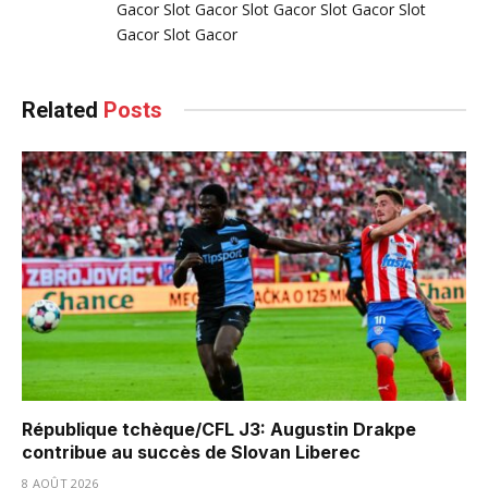
Gacor
Slot Gacor
Slot Gacor
Slot Gacor
Slot
Gacor
Slot Gacor
Related
Posts
République tchèque/CFL J3: Augustin Drakpe
contribue au succès de Slovan Liberec
8 AOÛT 2026