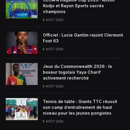
Kodjo et Rayon Sports sacrés
champions
8 AOÛT 2026
Officiel : Lucie Gantim rejoint Clermont
Foot 63
8 AOÛT 2026
Jeux du Commonwealth 2026 : le
boxeur togolais Yaya Charif
activement recherché
8 AOÛT 2026
Tennis de table : Giants TTC réussit
son camp d’entraînement de haut
niveau pour les jeunes pongistes
8 AOÛT 2026