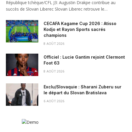
République tchèque/CFL J3: Augustin Drakpe contribue au
succès de Slovan Liberec Slovan Liberec retrouve le…
CECAFA Kagame Cup 2026 : Atisso
Kodjo et Rayon Sports sacrés
champions
8 AOÛT 2026
Officiel : Lucie Gantim rejoint Clermont
Foot 63
8 AOÛT 2026
Exclu/Slovaquie : Sharani Zuberu sur
le départ du Slovan Bratislava
6 AOÛT 2026