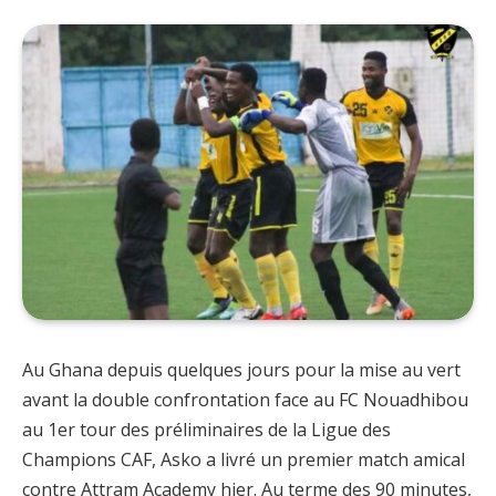
Au Ghana depuis quelques jours pour la mise au vert
avant la double confrontation face au FC Nouadhibou
au 1er tour des préliminaires de la Ligue des
Champions CAF, Asko a livré un premier match amical
contre Attram Academy hier. Au terme des 90 minutes,