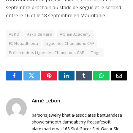
septembre prochain au stade de Kégué et le second
entre le 16 et le 18 septembre en Mauritanie.
ASKO
Asko de Kara
Attram Academy
FC Nouadhibou
Ligue des Champions CAF
Préliminaires Ligue des Champions CAF
Togo
Facebook
Twitter
Pinterest
LinkedIn
Tumblr
WhatsApp
Email
Aimé Lebon
parsonsjewelry
bhatia-associates
bantuandesa
showersmooth
damoaberry
freesafesoft
alarminari
emas168
Slot Gacor
Slot Gacor
Slot