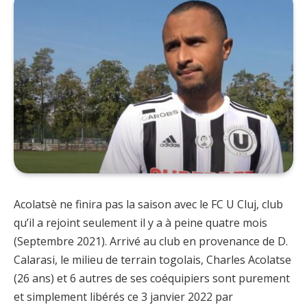
Acolatsè ne finira pas la saison avec le FC U Cluj, club
qu’il a rejoint seulement il y a à peine quatre mois
(Septembre 2021). Arrivé au club en provenance de D.
Calarasi, le milieu de terrain togolais, Charles Acolatse
(26 ans) et 6 autres de ses coéquipiers sont purement
et simplement libérés ce 3 janvier 2022 par