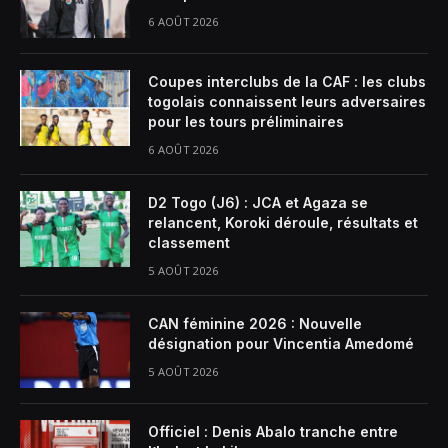
6 AOÛT 2026
Coupes interclubs de la CAF : les clubs
togolais connaissent leurs adversaires
pour les tours préliminaires
6 AOÛT 2026
D2 Togo (J6) : JCA et Agaza se
relancent, Koroki déroule, résultats et
classement
5 AOÛT 2026
CAN féminine 2026 : Nouvelle
désignation pour Vincentia Amedomé
5 AOÛT 2026
Officiel : Denis Abalo tranche entre