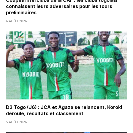
connaissent leurs adversaires pour les tours
préliminaires
6 AOÛT 2026
D2 Togo (J6) : JCA et Agaza se relancent, Koroki
déroule, résultats et classement
5 AOÛT 2026