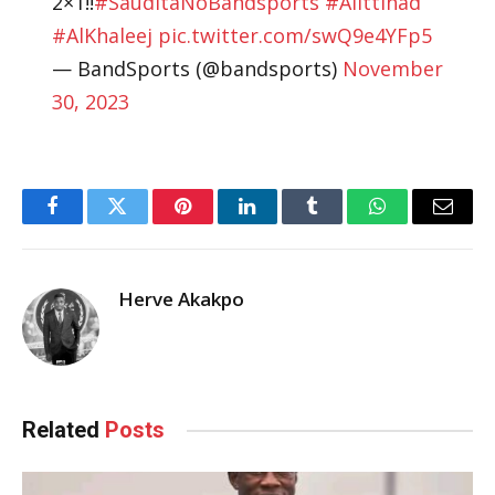
2×1!!
#SauditaNoBandsports
#AlIttihad
#AlKhaleej
pic.twitter.com/swQ9e4YFp5
— BandSports (@bandsports)
November
30, 2023
Facebook
Twitter
Pinterest
LinkedIn
Tumblr
WhatsApp
Email
Herve Akakpo
Related
Posts