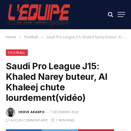
Home
Football
Saudi Pro League J15: Khaled Narey buteur, Al Khaleej chute lourdement(vidéo)
»
»
FOOTBALL
Saudi Pro League J15:
Khaled Narey buteur, Al
Khaleej chute
lourdement(vidéo)
HERVE AKAKPO
1 DÉCEMBRE 2023
AUCUN COMMENTAIRE
1 MIN READ