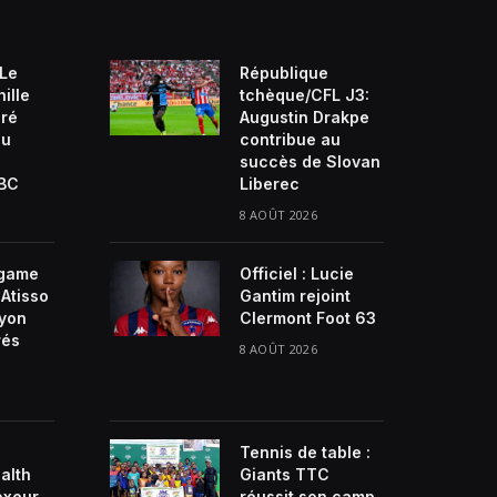
 Le
République
ille
tchèque/CFL J3:
ré
Augustin Drakpe
du
contribue au
succès de Slovan
VBC
Liberec
8 AOÛT 2026
game
Officiel : Lucie
Atisso
Gantim rejoint
ayon
Clermont Foot 63
rés
8 AOÛT 2026
Tennis de table :
alth
Giants TTC
oxeur
réussit son camp