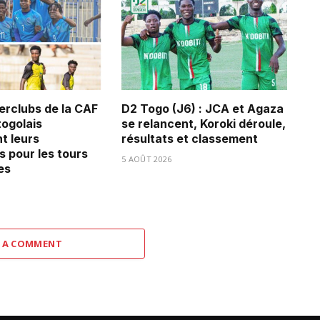
erclubs de la CAF
D2 Togo (J6) : JCA et Agaza
 togolais
se relancent, Koroki déroule,
t leurs
résultats et classement
s pour les tours
5 AOÛT 2026
es
 A COMMENT