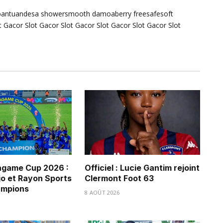
bantuandesa
showersmooth
damoaberry
freesafesoft
t Gacor
Slot Gacor
Slot Gacor
Slot Gacor
Slot Gacor
Slot
game Cup 2026 :
Officiel : Lucie Gantim rejoint
jo et Rayon Sports
Clermont Foot 63
ampions
8 AOÛT 2026