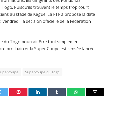
informations, les dirigeants des Kondonas
Togo. Puisqu’ils trouvent le temps trop court
iens au stade de Kégué. La FTF a proposé la date
 vendredi, la décision officielle de la Fédération
upe du Togo pourrait être tout simplement
bre prochain et la Super Coupe est censée lancée
Supercoupe
Supercoupe du Togo
Twitter
Pinterest
LinkedIn
Tumblr
WhatsApp
Email