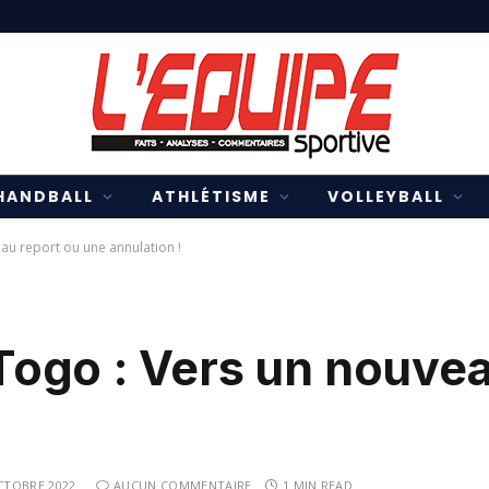
HANDBALL
ATHLÉTISME
VOLLEYBALL
u report ou une annulation !
ogo : Vers un nouvea
CTOBRE 2022
AUCUN COMMENTAIRE
1 MIN READ