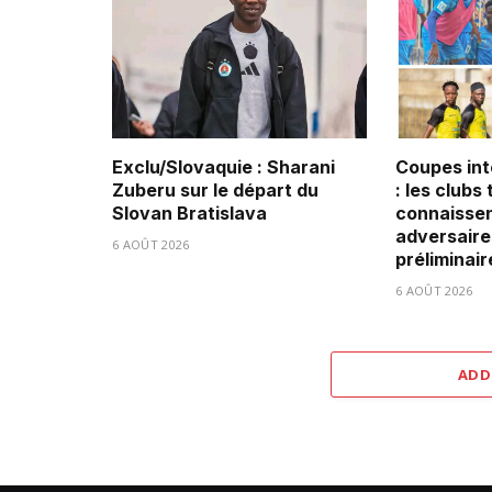
Exclu/Slovaquie : Sharani
Coupes int
Zuberu sur le départ du
: les clubs
Slovan Bratislava
connaissen
adversaire
6 AOÛT 2026
préliminair
6 AOÛT 2026
ADD