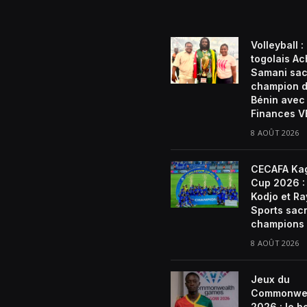
Volleyball :
togolais Ach
Samani sac
champion 
Bénin avec
Finances 
8 AOÛT 2026
CECAFA Ka
Cup 2026 : 
Kodjo et R
Sports sac
champions
8 AOÛT 2026
Jeux du
Commonwe
2026 : le b