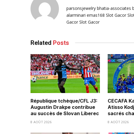
parsonsjewelry
bhatia-associates
alarminari
emas168
Slot Gacor
Slo
Gacor
Slot Gacor
Related
Posts
République tchèque/CFL J3:
CECAFA Ka
Augustin Drakpe contribue
Atisso Kod
au succès de Slovan Liberec
sacrés ch
8 AOÛT 2026
8 AOÛT 2026