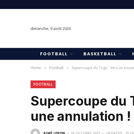
dimanche, 9 août 2026
FOOTBALL
BASKETBALL
Home
Football
Supercoupe du Togo : Vers un nouvea
»
»
FOOTBALL
Supercoupe du T
une annulation !
AIMÉ LEBON
19 OCTOBRE 2022
UPDATED:
19 O