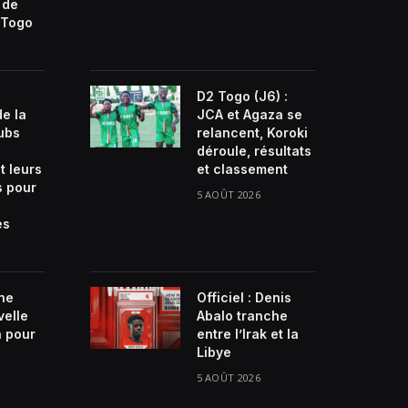
 de
Togo
D2 Togo (J6) :
de la
JCA et Agaza se
lubs
relancent, Koroki
déroule, résultats
t leurs
et classement
s pour
5 AOÛT 2026
es
ne
Officiel : Denis
velle
Abalo tranche
n pour
entre l’Irak et la
Libye
5 AOÛT 2026