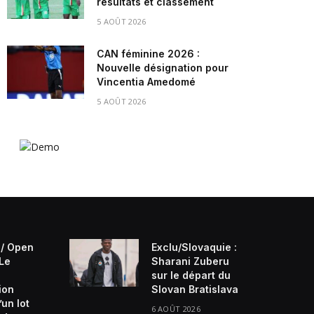
résultats et classement
5 AOÛT 2026
CAN féminine 2026 :
Nouvelle désignation pour
Vincentia Amedomé
5 AOÛT 2026
/ Open
Exclu/Slovaquie :
 Le
Sharani Zuberu
sur le départ du
ion
Slovan Bratislava
’un lot
6 AOÛT 2026