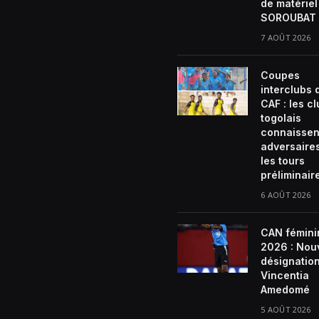
de matériel
SOROUBAT 
7 AOÛT 2026
Coupes
interclubs 
CAF : les c
togolais
connaissen
adversaire
les tours
préliminair
6 AOÛT 2026
CAN fémini
2026 : Nou
désignatio
Vincentia
Amedomé
5 AOÛT 2026