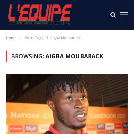
Home
Posts Tagged "Aigba Moubarack"
»
BROWSING:
AIGBA MOUBARACK