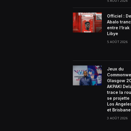
5 AOÛT 2026
Officiel : D
Abalo tran
entre l’Irak 
Libye
5 AOÛT 2026
Jeux du
Commonwe
Glasgow 2
AKPAKI De
trace la rou
se projette
Los Angele
et Brisban
3 AOÛT 2026