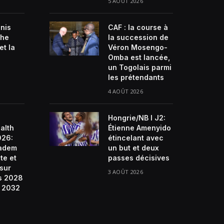
5 AOÛT 2026
enis
CAF : la course à
che
la succession de
et la
Véron Mosengo-
Omba est lancée,
un Togolais parmi
les prétendants
4 AOÛT 2026
Hongrie/NB I J2:
alth
Étienne Amenyido
026:
étincelant avec
ladem
un but et deux
te et
passes décisives
 sur
3 AOÛT 2026
s 2028
e 2032