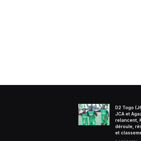
D2 Togo (J6
JCA et Aga
relancent, 
déroule, ré
et classem