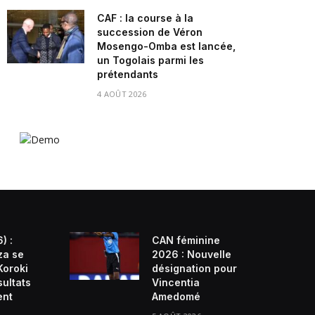
CAF : la course à la
succession de Véron
Mosengo-Omba est lancée,
un Togolais parmi les
prétendants
4 AOÛT 2026
) :
CAN féminine
za se
2026 : Nouvelle
Koroki
désignation pour
sultats
Vincentia
ent
Amedomé