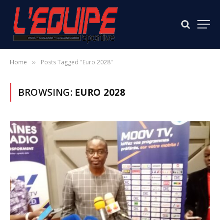
Home
Posts Tagged "Euro 2028"
»
BROWSING:
EURO 2028