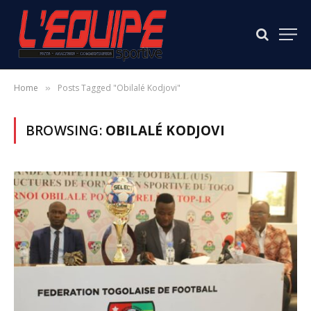
Home
Posts Tagged "Obilalé Kodjovi"
»
BROWSING:
OBILALÉ KODJOVI