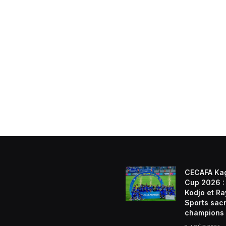
CECAFA Ka
Cup 2026 : 
Kodjo et R
Sports sac
champions