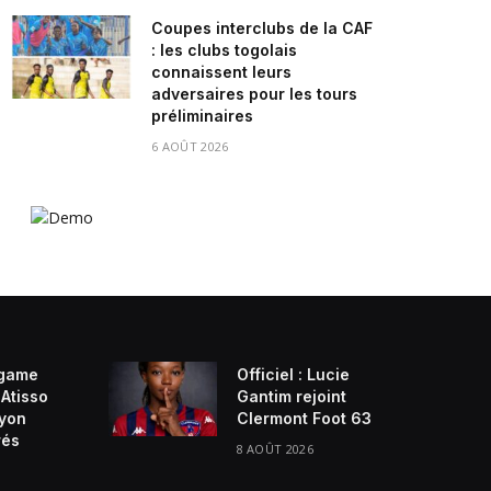
Coupes interclubs de la CAF
: les clubs togolais
connaissent leurs
adversaires pour les tours
préliminaires
6 AOÛT 2026
game
Officiel : Lucie
Atisso
Gantim rejoint
ayon
Clermont Foot 63
rés
8 AOÛT 2026