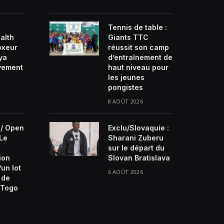
Tennis de table :
alth
Giants TTC
oxeur
réussit son camp
ya
d’entraînement de
ivement
haut niveau pour
les jeunes
pongistes
8 AOÛT 2026
/ Open
Exclu/Slovaquie :
 Le
Sharani Zuberu
sur le départ du
ion
Slovan Bratislava
’un lot
6 AOÛT 2026
 de
Togo