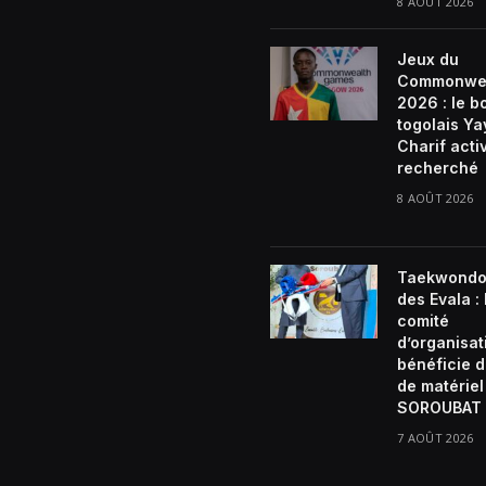
8 AOÛT 2026
Jeux du
Commonwe
2026 : le b
togolais Ya
Charif act
recherché
8 AOÛT 2026
Taekwondo
des Evala :
comité
d’organisat
bénéficie d
de matériel
SOROUBAT 
7 AOÛT 2026