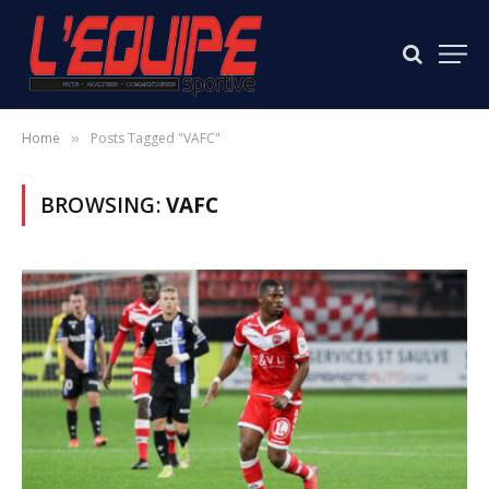
Home
Posts Tagged "VAFC"
»
BROWSING:
VAFC