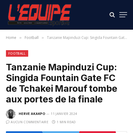
Home
Football
Tanzanie Mapinduzi Cup: Singida Fountain Gate FC de Tchakei Marouf tombe aux portes de la finale
»
»
FOOTBALL
Tanzanie Mapinduzi Cup:
Singida Fountain Gate FC
de Tchakei Marouf tombe
aux portes de la finale
HERVE AKAKPO
11 JANVIER 2024
AUCUN COMMENTAIRE
1 MIN READ