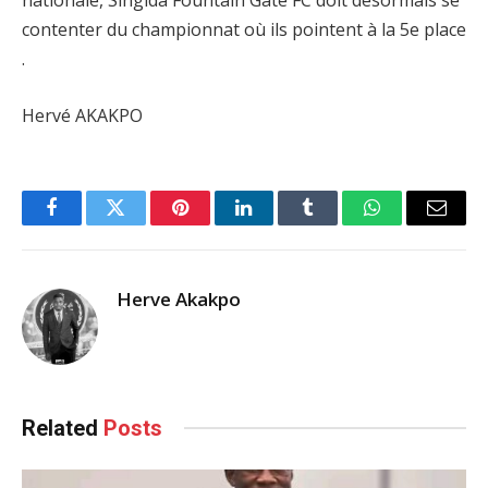
nationale, Singida Fountain Gate FC doit désormais se
contenter du championnat où ils pointent à la 5e place
.
Hervé AKAKPO
Facebook
Twitter
Pinterest
LinkedIn
Tumblr
WhatsApp
Email
Herve Akakpo
Related
Posts