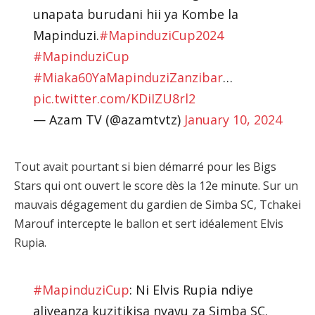
unapata burudani hii ya Kombe la
Mapinduzi.
#MapinduziCup2024
#MapinduziCup
#Miaka60YaMapinduziZanzibar
…
pic.twitter.com/KDiIZU8rl2
— Azam TV (@azamtvtz)
January 10, 2024
Tout avait pourtant si bien démarré pour les Bigs
Stars qui ont ouvert le score dès la 12e minute. Sur un
mauvais dégagement du gardien de Simba SC, Tchakei
Marouf intercepte le ballon et sert idéalement Elvis
Rupia.
#MapinduziCup
: Ni Elvis Rupia ndiye
aliyeanza kuzitikisa nyavu za Simba SC.