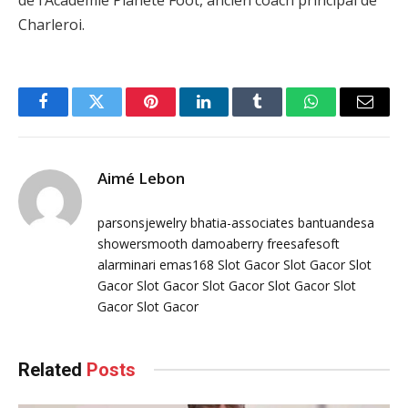
Charleroi.
Facebook
Twitter
Pinterest
LinkedIn
Tumblr
WhatsApp
Email
Aimé Lebon
parsonsjewelry
bhatia-associates
bantuandesa
showersmooth
damoaberry
freesafesoft
alarminari
emas168
Slot Gacor
Slot Gacor
Slot
Gacor
Slot Gacor
Slot Gacor
Slot Gacor
Slot
Gacor
Slot Gacor
Related
Posts