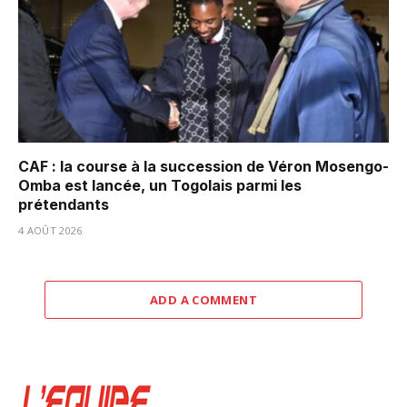
CAF : la course à la succession de Véron Mosengo-
Omba est lancée, un Togolais parmi les
prétendants
4 AOÛT 2026
ADD A COMMENT