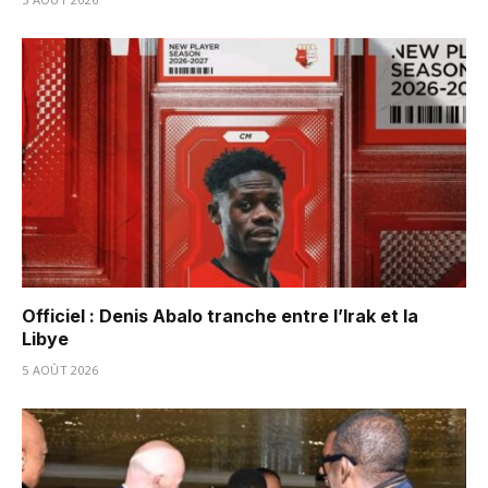
Officiel : Denis Abalo tranche entre l’Irak et la
Libye
5 AOÛT 2026