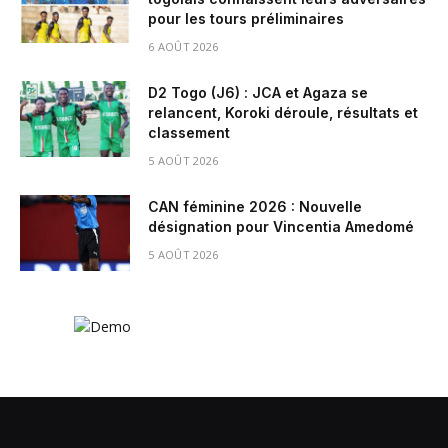
pour les tours préliminaires
6 AOÛT 2026
D2 Togo (J6) : JCA et Agaza se
relancent, Koroki déroule, résultats et
classement
5 AOÛT 2026
CAN féminine 2026 : Nouvelle
désignation pour Vincentia Amedomé
5 AOÛT 2026