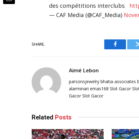
des compétitions interclubs
htt
— CAF Media (@CAF_Media)
Nove
SHARE.
Facebook
Aimé Lebon
parsonsjewelry
bhatia-associates
alarminari
emas168
Slot Gacor
Slo
Gacor
Slot Gacor
Related
Posts