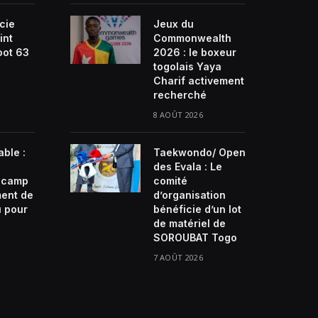
ucie
Jeux du
int
Commonwealth
oot 63
2026 : le boxeur
togolais Yaya
Charif activement
recherché
8 AOÛT 2026
able :
Taekwondo/ Open
des Evala : Le
n camp
comité
ment de
d’organisation
u pour
bénéficie d’un lot
de matériel de
SOROUBAT Togo
7 AOÛT 2026