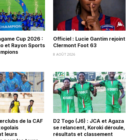
game Cup 2026 :
Officiel : Lucie Gantim rejoint
jo et Rayon Sports
Clermont Foot 63
ampions
8 AOÛT 2026
erclubs de la CAF
D2 Togo (J6) : JCA et Agaza
 togolais
se relancent, Koroki déroule,
t leurs
résultats et classement