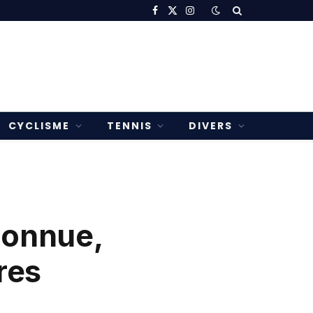
Facebook
X
Instagram
(Twitter)
CYCLISME
TENNIS
DIVERS
connue,
res