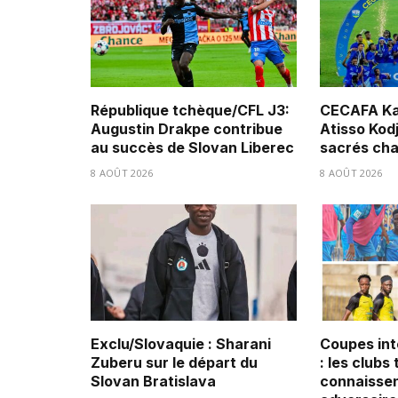
République tchèque/CFL J3:
CECAFA Ka
Augustin Drakpe contribue
Atisso Kod
au succès de Slovan Liberec
sacrés ch
8 AOÛT 2026
8 AOÛT 2026
Exclu/Slovaquie : Sharani
Coupes int
Zuberu sur le départ du
: les clubs
Slovan Bratislava
connaissen