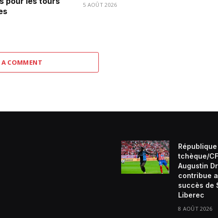
s pour les tours
5 AOÛT 2026
es
 A COMMENT
République
tchèque/CF
Augustin D
contribue 
succès de 
Liberec
8 AOÛT 2026