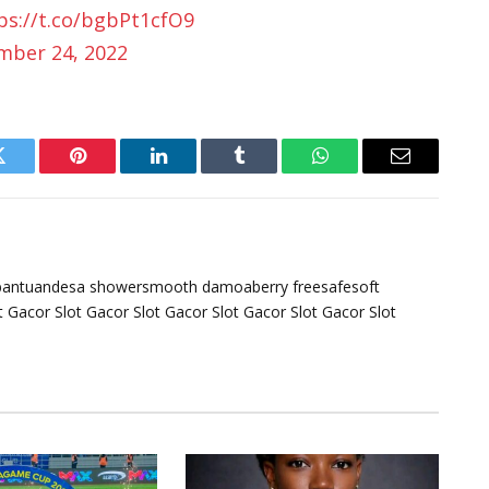
ps://t.co/bgbPt1cfO9
mber 24, 2022
Twitter
Pinterest
LinkedIn
Tumblr
WhatsApp
Email
bantuandesa
showersmooth
damoaberry
freesafesoft
t Gacor
Slot Gacor
Slot Gacor
Slot Gacor
Slot Gacor
Slot