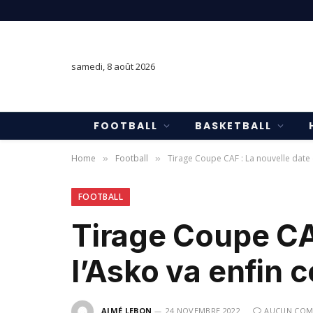
samedi, 8 août 2026
FOOTBALL
BASKETBALL
Home
Football
Tirage Coupe CAF : La nouvelle date 
»
»
FOOTBALL
Tirage Coupe CA
l’Asko va enfin 
AIMÉ LEBON
24 NOVEMBRE 2022
AUCUN COM