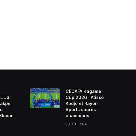
CECAFA Kagame
L J3:
Cup 2026 : Atisso
rakpe
Kodjo et Rayon
au
Sports sacrés
Slovan
champions
8 AOÛT 2026