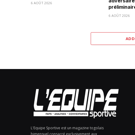
adversaire
6 AOÛT 2026
préliminair
6 AOÛT 2026
ADD
L'Equipe Sportive est un magazine togolais
bimensuel consacré exclusivement aux