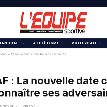
HANDBALL
ATHLÉTISME
VOLLEYBALL
connue, l’Asko va enfin connaître ses adversaires
F : La nouvelle date 
connaître ses adversai
MENTAIRE
1 MIN READ