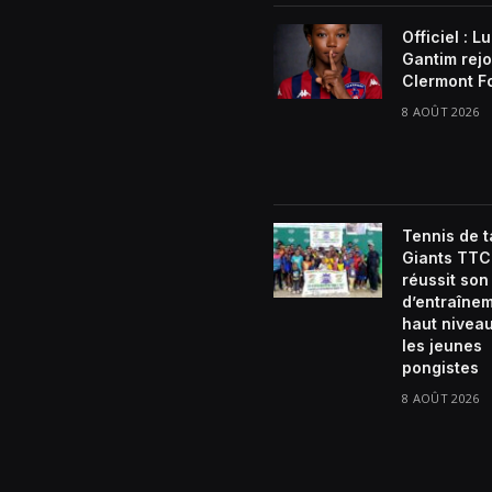
Officiel : L
Gantim rejo
Clermont F
8 AOÛT 2026
Tennis de t
Giants TTC
réussit so
d’entraîne
haut nivea
les jeunes
pongistes
8 AOÛT 2026