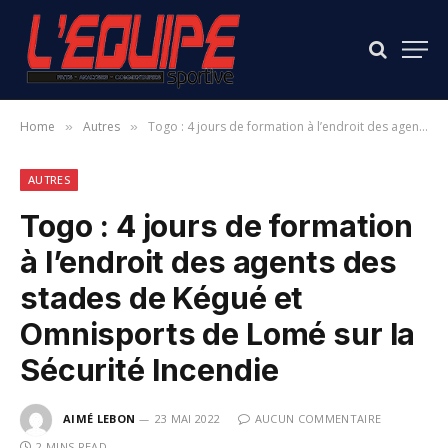
Home
Autres
Togo : 4 jours de formation à l’endroit des agents des stades de Kégué et Omnisports de Lomé sur la Sécurité Incendie
»
»
AUTRES
Togo : 4 jours de formation
à l’endroit des agents des
stades de Kégué et
Omnisports de Lomé sur la
Sécurité Incendie
AIMÉ LEBON
23 MAI 2022
AUCUN COMMENTAIRE
2 MINS READ