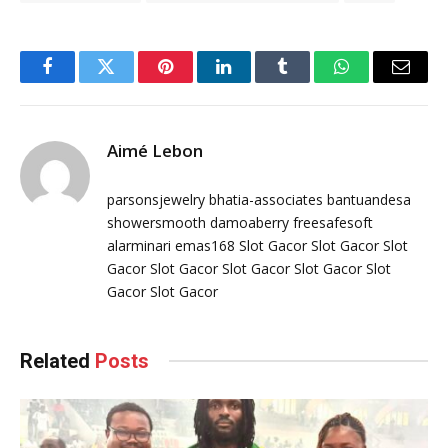
Facebook
Twitter
Pinterest
LinkedIn
Tumblr
WhatsApp
Email
Aimé Lebon
parsonsjewelry
bhatia-associates
bantuandesa
showersmooth
damoaberry
freesafesoft
alarminari
emas168
Slot Gacor
Slot Gacor
Slot
Gacor
Slot Gacor
Slot Gacor
Slot Gacor
Slot
Gacor
Slot Gacor
Related
Posts