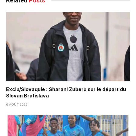
Related
Posts
Exclu/Slovaquie : Sharani Zuberu sur le départ du
Slovan Bratislava
6 AOÛT 2026