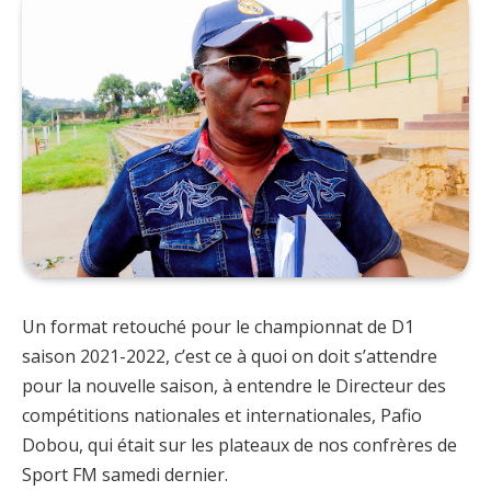
Un format retouché pour le championnat de D1
saison 2021-2022, c’est ce à quoi on doit s’attendre
pour la nouvelle saison, à entendre le Directeur des
compétitions nationales et internationales, Pafio
Dobou, qui était sur les plateaux de nos confrères de
Sport FM samedi dernier.