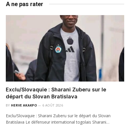
A ne pas rater
Exclu/Slovaquie : Sharani Zuberu sur le
départ du Slovan Bratislava
BY
HERVE AKAKPO
6 AOÛT 2026
Exclu/Slovaquie : Sharani Zuberu sur le départ du Slovan
Bratislava Le défenseur international togolais Sharani…