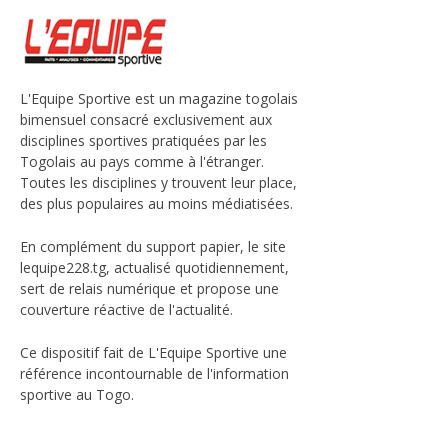
L'Equipe Sportive est un magazine togolais
bimensuel consacré exclusivement aux
disciplines sportives pratiquées par les
Togolais au pays comme à l'étranger.
Toutes les disciplines y trouvent leur place,
des plus populaires au moins médiatisées.
En complément du support papier, le site
lequipe228.tg, actualisé quotidiennement,
sert de relais numérique et propose une
couverture réactive de l'actualité.
Ce dispositif fait de L'Equipe Sportive une
référence incontournable de l'information
sportive au Togo.