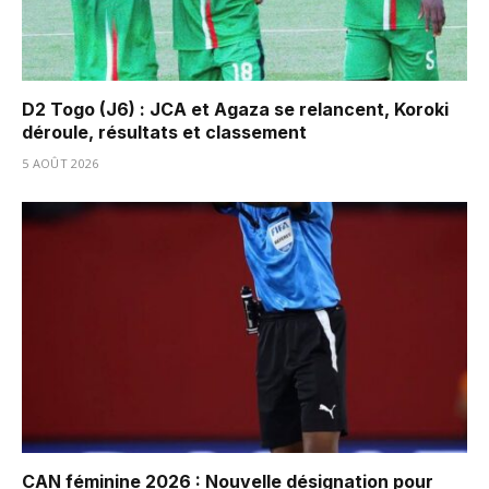
D2 Togo (J6) : JCA et Agaza se relancent, Koroki
déroule, résultats et classement
5 AOÛT 2026
CAN féminine 2026 : Nouvelle désignation pour