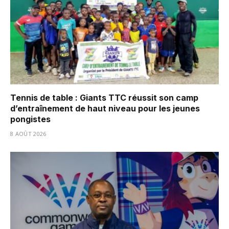
Tennis de table : Giants TTC réussit son camp
d’entraînement de haut niveau pour les jeunes
pongistes
8 AOÛT 2026