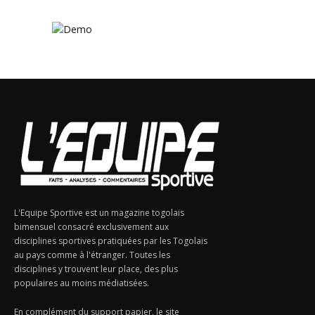
L'Equipe Sportive est un magazine togolais
bimensuel consacré exclusivement aux
disciplines sportives pratiquées par les Togolais
au pays comme à l'étranger. Toutes les
disciplines y trouvent leur place, des plus
populaires au moins médiatisées.
En complément du support papier, le site