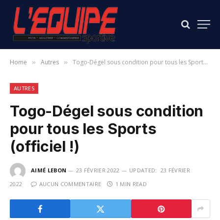
Home
Autres
Togo-Dégel sous condition pour tous les Sports (officiel !)
»
»
AUTRES
Togo-Dégel sous condition
pour tous les Sports
(officiel !)
AIMÉ LEBON
23 FÉVRIER 2022
UPDATED:
23 FÉVRIER
2022
AUCUN COMMENTAIRE
1 MIN READ