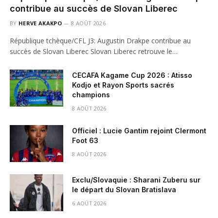
contribue au succès de Slovan Liberec
BY
HERVE AKAKPO
8 AOÛT 2026
République tchèque/CFL J3: Augustin Drakpe contribue au
succès de Slovan Liberec Slovan Liberec retrouve le…
CECAFA Kagame Cup 2026 : Atisso
Kodjo et Rayon Sports sacrés
champions
8 AOÛT 2026
Officiel : Lucie Gantim rejoint Clermont
Foot 63
8 AOÛT 2026
Exclu/Slovaquie : Sharani Zuberu sur
le départ du Slovan Bratislava
6 AOÛT 2026