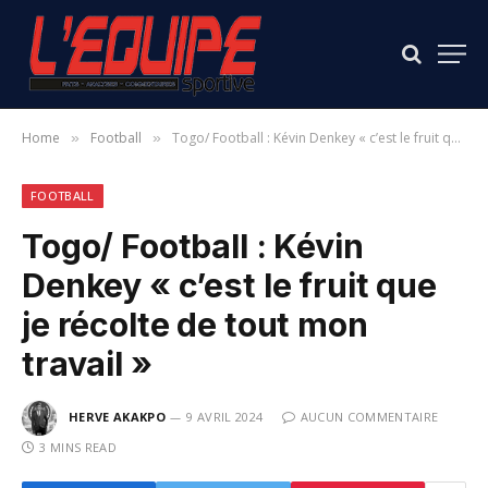
Home
Football
Togo/ Football : Kévin Denkey « c’est le fruit que je récolte de tout mon travail »
»
»
FOOTBALL
Togo/ Football : Kévin
Denkey « c’est le fruit que
je récolte de tout mon
travail »
HERVE AKAKPO
9 AVRIL 2024
AUCUN COMMENTAIRE
3 MINS READ