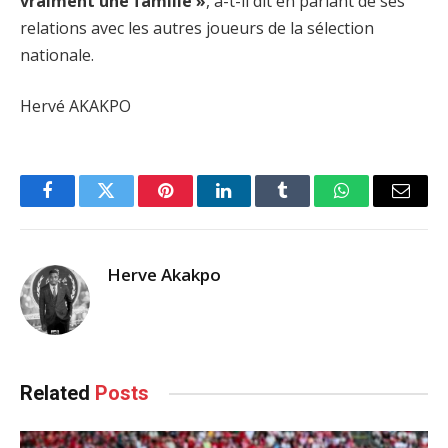
vraiment une famille »
, a-t-il dit en parlant de ses
relations avec les autres joueurs de la sélection
nationale.
Hervé AKAKPO
Facebook
Twitter
Pinterest
LinkedIn
Tumblr
WhatsApp
Email
Herve Akakpo
Related
Posts