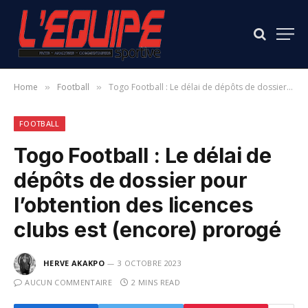
Home
Football
Togo Football : Le délai de dépôts de dossier pour l’obtention des licences clubs est (encore) prorogé
»
»
FOOTBALL
Togo Football : Le délai de
dépôts de dossier pour
l’obtention des licences
clubs est (encore) prorogé
HERVE AKAKPO
3 OCTOBRE 2023
AUCUN COMMENTAIRE
2 MINS READ