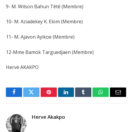
9- M. Wilson Bahun Têtê (Membre)
10- M. Aziadekey K. Elom (Membre)
11- M. Ajavon Ayikoe (Membre)
12-Mme Bamok Targuedjaen (Membre)
Hervé AKAKPO
Facebook
Twitter
Pinterest
LinkedIn
Tumblr
WhatsApp
Email
Herve Akakpo