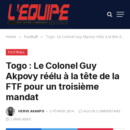
Home
Football
Togo : Le Colonel Guy Akpovy réélu à la tête de la FTF pour un troisième mandat
»
»
FOOTBALL
Togo : Le Colonel Guy
Akpovy réélu à la tête de la
FTF pour un troisième
mandat
HERVE AKAKPO
3 FÉVRIER 2024
AUCUN COMMENTAIRE
2 MINS READ