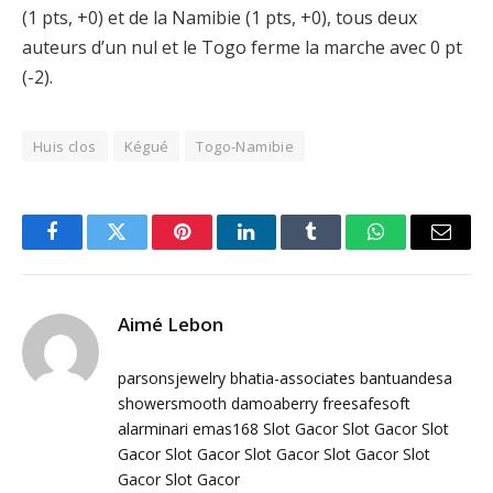
(1 pts, +0) et de la Namibie (1 pts, +0), tous deux
auteurs d’un nul et le Togo ferme la marche avec 0 pt
(-2).
Huis clos
Kégué
Togo-Namibie
Facebook
Twitter
Pinterest
LinkedIn
Tumblr
WhatsApp
Email
Aimé Lebon
parsonsjewelry
bhatia-associates
bantuandesa
showersmooth
damoaberry
freesafesoft
alarminari
emas168
Slot Gacor
Slot Gacor
Slot
Gacor
Slot Gacor
Slot Gacor
Slot Gacor
Slot
Gacor
Slot Gacor