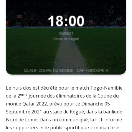
Le huis clos est décrété pour le match Togo-Namibie
ème
de la 2
journée des éliminatoires de la Coupe du
monde Qatar 2022, prévu pour ce Dimanche 05
Septembre 2021 au stade de Kégué, dans la banlieue
Nord de Lomé. Dans un communiqué, la FTF informe
les supporters et le public sportif que « ce match se