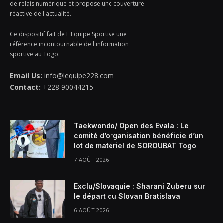
de relais numérique et propose une couverture
réactive de l'actualité.
Ce dispositif fait de L'Equipe Sportive une
référence incontournable de l'information
sportive au Togo.
Email Us:
info@lequipe228.com
Contact:
+228 90044215
Taekwondo/ Open des Evala : Le
comité d’organisation bénéficie d’un
lot de matériel de SOROUBAT Togo
7 AOÛT 2026
Exclu/Slovaquie : Sharani Zuberu sur
le départ du Slovan Bratislava
6 AOÛT 2026