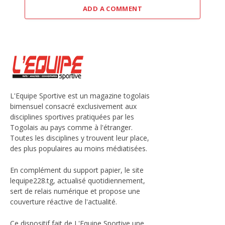
ADD A COMMENT
L'Equipe Sportive est un magazine togolais
bimensuel consacré exclusivement aux
disciplines sportives pratiquées par les
Togolais au pays comme à l'étranger.
Toutes les disciplines y trouvent leur place,
des plus populaires au moins médiatisées.
En complément du support papier, le site
lequipe228.tg, actualisé quotidiennement,
sert de relais numérique et propose une
couverture réactive de l'actualité.
Ce dispositif fait de L'Equipe Sportive une