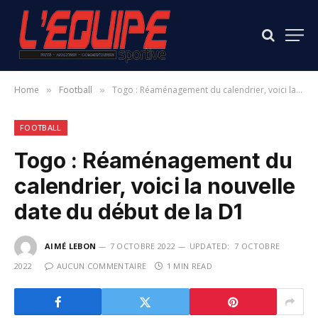
Home
Football
Togo : Réaménagement du calendrier, voici la nouvelle date du début de la D1
»
»
FOOTBALL
Togo : Réaménagement du
calendrier, voici la nouvelle
date du début de la D1
AIMÉ LEBON
7 OCTOBRE 2022
UPDATED:
7 OCTOBRE
2022
AUCUN COMMENTAIRE
1 MIN READ