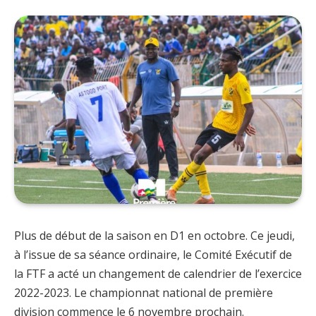
Plus de début de la saison en D1 en octobre. Ce jeudi,
à l’issue de sa séance ordinaire, le Comité Exécutif de
la FTF a acté un changement de calendrier de l’exercice
2022-2023. Le championnat national de première
division commence le 6 novembre prochain.