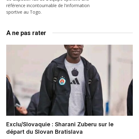
référence incontournable de l'information
sportive au Togo.
A ne pas rater
Exclu/Slovaquie : Sharani Zuberu sur le
départ du Slovan Bratislava