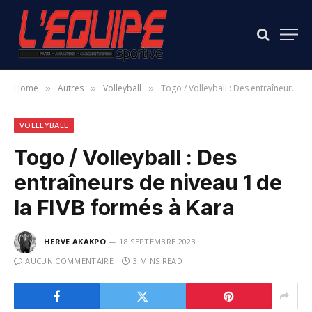
Home
Autres
Volleyball
Togo / Volleyball : Des entraîneurs de niveau 1 de la FIVB formés à Kara
»
»
»
VOLLEYBALL
Togo / Volleyball : Des
entraîneurs de niveau 1 de
la FIVB formés à Kara
HERVE AKAKPO
18 SEPTEMBRE 2023
AUCUN COMMENTAIRE
3 MINS READ