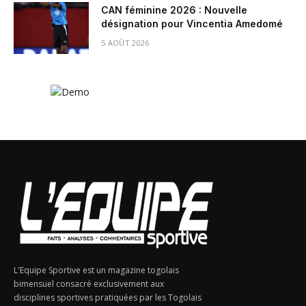
CAN féminine 2026 : Nouvelle
désignation pour Vincentia Amedomé
5 AOÛT 2026
L'Equipe Sportive est un magazine togolais
bimensuel consacré exclusivement aux
disciplines sportives pratiquées par les Togolais