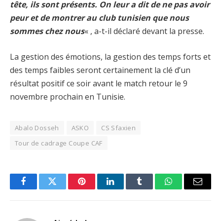
tête, ils sont présents. On leur a dit de ne pas avoir
peur et de montrer au club tunisien que nous
sommes chez nous
« , a-t-il déclaré devant la presse.
La gestion des émotions, la gestion des temps forts et
des temps faibles seront certainement la clé d’un
résultat positif ce soir avant le match retour le 9
novembre prochain en Tunisie.
Abalo Dosseh
ASKO
CS Sfaxien
Tour de cadrage Coupe CAF
Facebook
Twitter
Pinterest
LinkedIn
Tumblr
WhatsApp
Email