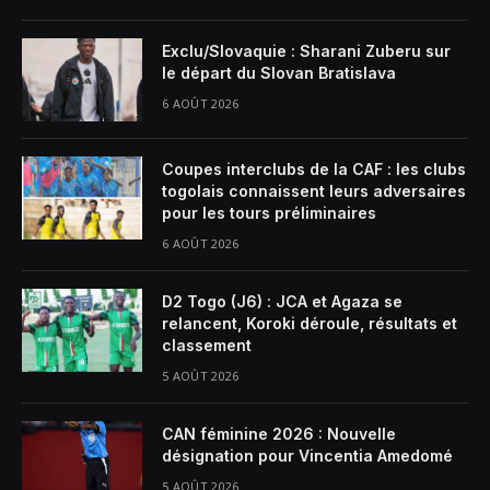
Exclu/Slovaquie : Sharani Zuberu sur
le départ du Slovan Bratislava
6 AOÛT 2026
Coupes interclubs de la CAF : les clubs
togolais connaissent leurs adversaires
pour les tours préliminaires
6 AOÛT 2026
D2 Togo (J6) : JCA et Agaza se
relancent, Koroki déroule, résultats et
classement
5 AOÛT 2026
CAN féminine 2026 : Nouvelle
désignation pour Vincentia Amedomé
5 AOÛT 2026