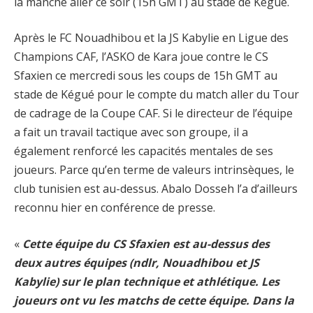
la manche aller ce soir (15h GMT) au stade de Kégué.
Après le FC Nouadhibou et la JS Kabylie en Ligue des
Champions CAF, l’ASKO de Kara joue contre le CS
Sfaxien ce mercredi sous les coups de 15h GMT au
stade de Kégué pour le compte du match aller du Tour
de cadrage de la Coupe CAF. Si le directeur de l’équipe
a fait un travail tactique avec son groupe, il a
également renforcé les capacités mentales de ses
joueurs. Parce qu’en terme de valeurs intrinsèques, le
club tunisien est au-dessus. Abalo Dosseh l’a d’ailleurs
reconnu hier en conférence de presse.
«
Cette équipe du CS Sfaxien est au-dessus des
deux autres équipes (ndlr, Nouadhibou et JS
Kabylie) sur le plan technique et athlétique. Les
joueurs ont vu les matchs de cette équipe. Dans la