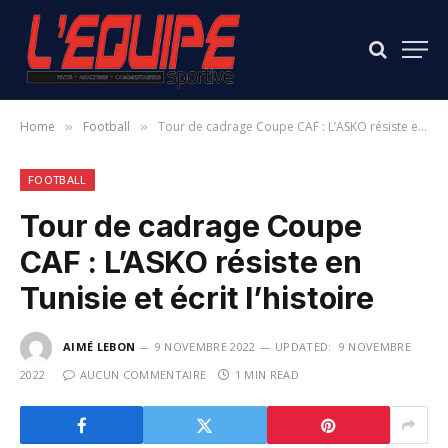
Home
Football
Tour de cadrage Coupe CAF : L’ASKO résiste en Tunisie et écrit l’histoire
»
»
FOOTBALL
Tour de cadrage Coupe
CAF : L’ASKO résiste en
Tunisie et écrit l’histoire
AIMÉ LEBON
9 NOVEMBRE 2022
UPDATED:
9 NOVEMBRE
2022
AUCUN COMMENTAIRE
1 MIN READ