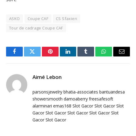
ASKO
Coupe CAF
CS Sfaxien
Tour de cadrage Coupe CAF
Facebook
Twitter
Pinterest
LinkedIn
Tumblr
WhatsApp
Email
Aimé Lebon
parsonsjewelry
bhatia-associates
bantuandesa
showersmooth
damoaberry
freesafesoft
alarminari
emas168
Slot Gacor
Slot Gacor
Slot
Gacor
Slot Gacor
Slot Gacor
Slot Gacor
Slot
Gacor
Slot Gacor