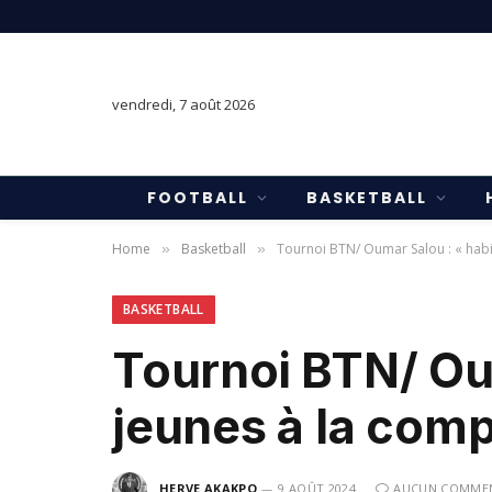
vendredi, 7 août 2026
FOOTBALL
BASKETBALL
Home
Basketball
Tournoi BTN/ Oumar Salou : « habit
»
»
BASKETBALL
Tournoi BTN/ Oum
jeunes à la comp
HERVE AKAKPO
9 AOÛT 2024
AUCUN COMMEN