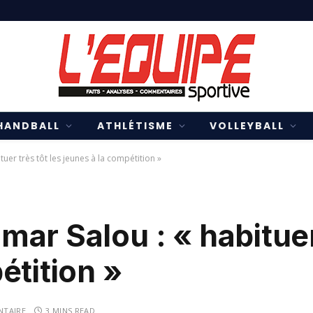
HANDBALL
ATHLÉTISME
VOLLEYBALL
uer très tôt les jeunes à la compétition »
ar Salou : « habituer 
étition »
TAIRE
3 MINS READ