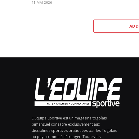
11 MAI 2026
ADD
L'Equipe Sportive est un magazine togolais
bimensuel consacré exclusivement aux
disciplines sportives pratiquées par les Togolais
au pays comme à l'étranger. Toutes les