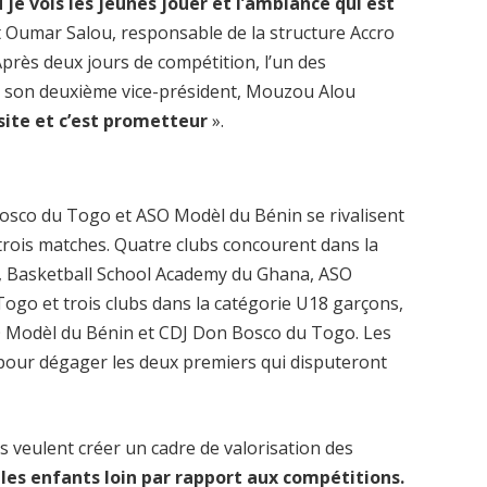
je vois les jeunes jouer et l’ambiance qui est
it Oumar Salou, responsable de la structure Accro
rès deux jours de compétition, l’un des
r son deuxième vice-président, Mouzou Alou
site et c’est prometteur
».
osco du Togo et ASO Modèl du Bénin se rivalisent
trois matches. Quatre clubs concourent dans la
so, Basketball School Academy du Ghana, ASO
ogo et trois clubs dans la catégorie U18 garçons,
 Modèl du Bénin et CDJ Don Bosco du Togo. Les
 pour dégager les deux premiers qui disputeront
s veulent créer un cadre de valorisation des
les enfants loin par rapport aux compétitions.