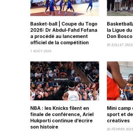
Basket-ball | Coupe du Togo
Basketball
2026: Dr Abdul-Fahd Fofana
la Ligue d
a procédé au lancement
Don Bosco 
officiel de la compétition
20 JUILLET 2026
1 AOÛT 2026
NBA : les Knicks filent en
Mini camp 
finale de conférence, Ariel
sport et d
Hukporti continue d’écrire
créatives
son histoire
20 FÉVRIER 202