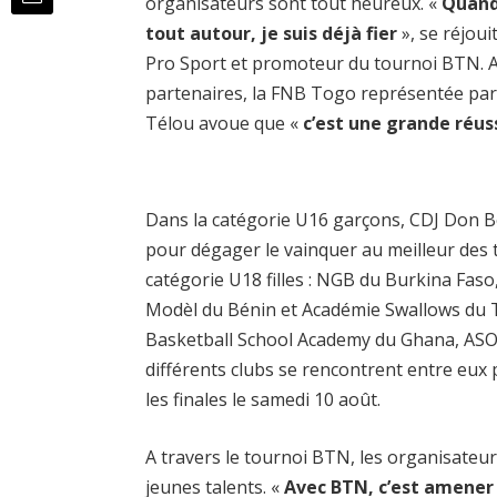
organisateurs sont tout heureux. «
Quand 
tout autour, je suis déjà fier
», se réjou
Pro Sport et promoteur du tournoi BTN. Ap
partenaires, la FNB Togo représentée pa
Télou avoue que «
c’est une grande réus
Dans la catégorie U16 garçons, CDJ Don B
pour dégager le vainquer au meilleur des 
catégorie U18 filles : NGB du Burkina Fa
Modèl du Bénin et Académie Swallows du T
Basketball School Academy du Ghana, ASO
différents clubs se rencontrent entre eux
les finales le samedi 10 août.
A travers le tournoi BTN, les organisateur
jeunes talents. «
Avec BTN, c’est amener 