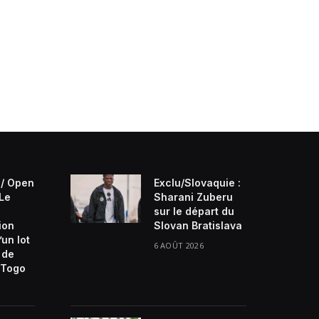
/ Open
Exclu/Slovaquie :
 Le
Sharani Zuberu
sur le départ du
ion
Slovan Bratislava
’un lot
6 AOÛT 2026
 de
Togo