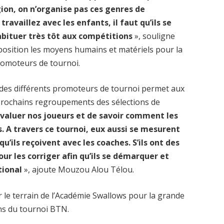
gion, on n’organise pas ces genres de
availlez avec les enfants, il faut qu’ils se
abituer très tôt aux compétitions
», souligne
position les moyens humains et matériels pour la
promoteurs de tournoi.
é des différents promoteurs de tournoi permet aux
s prochains regroupements des sélections de
évaluer nos joueurs et de savoir comment les
. A travers ce tournoi, eux aussi se mesurent
’ils reçoivent avec les coaches. S’ils ont des
our les corriger afin qu’ils se démarquer et
ational
», ajoute Mouzou Alou Télou.
r le terrain de l’Académie Swallows pour la grande
ons du tournoi BTN.