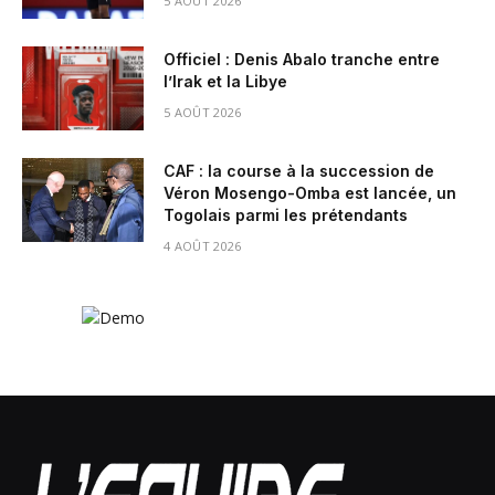
5 AOÛT 2026
Officiel : Denis Abalo tranche entre
l’Irak et la Libye
5 AOÛT 2026
CAF : la course à la succession de
Véron Mosengo-Omba est lancée, un
Togolais parmi les prétendants
4 AOÛT 2026