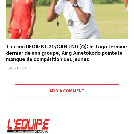
Tournoi UFOA-B U20/CAN U20 (Q): le Togo termine
dernier de son groupe, King Ametokodo pointe le
manque de compétition des jeunes
3 AOÛT 2026
ADD A COMMENT