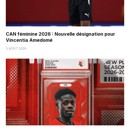
CAN féminine 2026 : Nouvelle désignation pour
Vincentia Amedomé
5 AOÛT 2026