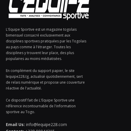
L'Equipe Sportive est un magazine togolais
bimensuel consacré exclusivement aux
disciplines sportives pratiquées par les Togolais
au pays comme à l'étranger. Toutes les
disciplines y trouvent leur place, des plus
populaires au moins médiatisées.
En complément du support papier, le site
lequipe228.tg, actualisé quotidiennement, sert
de relais numérique et propose une couverture
réactive de l'actualité.
Ce dispositif fait de L'Equipe Sportive une
référence incontournable de l'information
sportive au Togo.
Email Us:
info@lequipe228.com