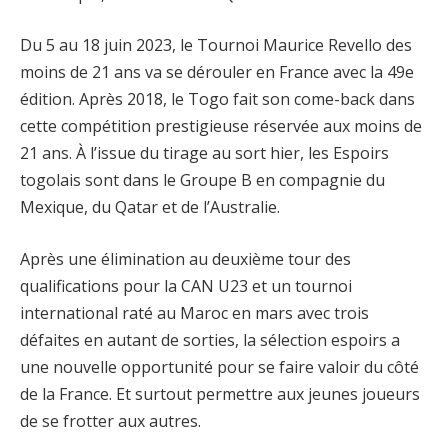
Du 5 au 18 juin 2023, le Tournoi Maurice Revello des
moins de 21 ans va se dérouler en France avec la 49e
édition. Après 2018, le Togo fait son come-back dans
cette compétition prestigieuse réservée aux moins de
21 ans. À l’issue du tirage au sort hier, les Espoirs
togolais sont dans le Groupe B en compagnie du
Mexique, du Qatar et de l’Australie.
Après une élimination au deuxième tour des
qualifications pour la CAN U23 et un tournoi
international raté au Maroc en mars avec trois
défaites en autant de sorties, la sélection espoirs a
une nouvelle opportunité pour se faire valoir du côté
de la France. Et surtout permettre aux jeunes joueurs
de se frotter aux autres.