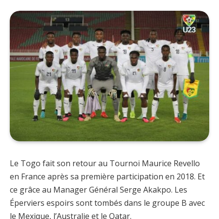
Le Togo fait son retour au Tournoi Maurice Revello
en France après sa première participation en 2018. Et
ce grâce au Manager Général Serge Akakpo. Les
Éperviers espoirs sont tombés dans le groupe B avec
le Mexique, l’Australie et le Qatar.